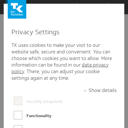
Zum
Themen
Inhalt
springen
Privacy Settings
TK uses cookies to make your visit to our
website safe, secure and convenient. You can
choose which cookies you want to allow. More
information can be found in our
data privacy
policy
. There, you can adjust your cookie
settings again at any time.
Show details
Luise Zink
Security (required)
Luise Zink ist Referentin für Presse- und
Functionality
Öffentlichkeitsarbeit in der TK-
Landesvertretung Hamburg. Wenn sie nicht