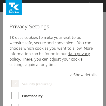
Zum
Themen
Inhalt
springen
Privacy Settings
TK uses cookies to make your visit to our
website safe, secure and convenient. You can
choose which cookies you want to allow. More
information can be found in our
data privacy
policy
. There, you can adjust your cookie
settings again at any time.
Show details
Rebecca Vaneeva
Security (required)
Rebecca Vaneeva ist Praktikantin in der
Functionality
externen Kommunikation der TK und
studiert Digitale Kommunikation an der