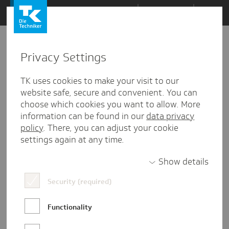
Zum
Themen
Inhalt
springen
Privacy Settings
Zu
Mail
6
03.06.2026
den
TK uses cookies to make your visit to our
Kommentaren
website safe, secure and convenient. You can
choose which cookies you want to allow. More
information can be found in our
data privacy
policy
. There, you can adjust your cookie
settings again at any time.
Show details
Security (required)
Functionality