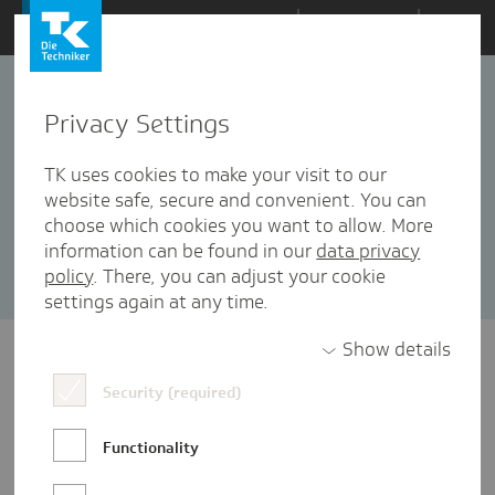
Zum
Themen
Inhalt
springen
Privacy Settings
ambulante Versorgung
5 Artikel in dieser Kategorie enthalten
TK uses cookies to make your visit to our
website safe, secure and convenient. You can
Sortieren nach:
Datum
Popularität
choose which cookies you want to allow. More
information can be found in our
data privacy
policy
. There, you can adjust your cookie
settings again at any time.
Show details
Security (required)
Functionality