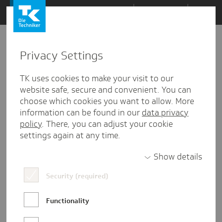
Zum
Themen
Inhalt
springen
Privacy Settings
Zu
Mail
19
19.01.2026
den
TK uses cookies to make your visit to our
Kommentaren
website safe, secure and convenient. You can
choose which cookies you want to allow. More
information can be found in our
data privacy
policy
. There, you can adjust your cookie
settings again at any time.
Show details
Security (required)
Functionality