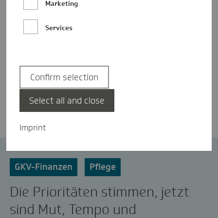
Marketing
Services
Confirm selection
Dr. Jens Baas
Select all and close
Imprint
ambulante Versorgung
Digitalisierung
GKV-Finanzen
Pflege
Die Prioritäten stimmen, jetzt
sind Mut, Tempo und