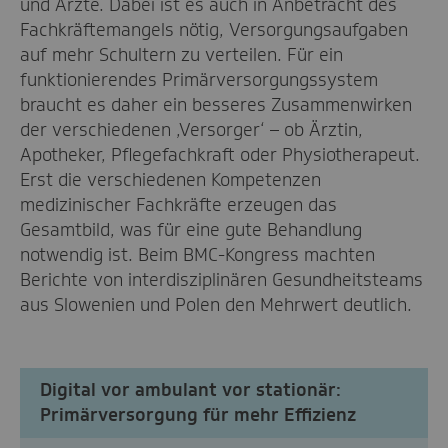
und Ärzte. Dabei ist es auch in Anbetracht des
Fachkräftemangels nötig, Versorgungsaufgaben
auf mehr Schultern zu verteilen. Für ein
funktionierendes Primärversorgungssystem
braucht es daher ein besseres Zusammenwirken
der verschiedenen ‚Versorger‘ – ob Ärztin,
Apotheker, Pflegefachkraft oder Physiotherapeut.
Erst die verschiedenen Kompetenzen
medizinischer Fachkräfte erzeugen das
Gesamtbild, was für eine gute Behandlung
notwendig ist. Beim BMC-Kongress machten
Berichte von interdisziplinären Gesundheitsteams
aus Slowenien und Polen den Mehrwert deutlich.
Digital vor ambu­lant vor statio­när:
Primär­ver­sor­gung für mehr Effi­zienz