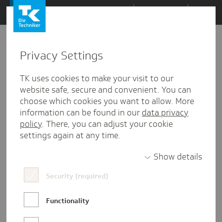
Zum
Themen
Inhalt
springen
Privacy Settings
Zu
Mail
12
30.01.2026
den
TK uses cookies to make your visit to our
Kommentaren
website safe, secure and convenient. You can
choose which cookies you want to allow. More
information can be found in our
data privacy
policy
. There, you can adjust your cookie
settings again at any time.
Show details
Security (required)
Functionality