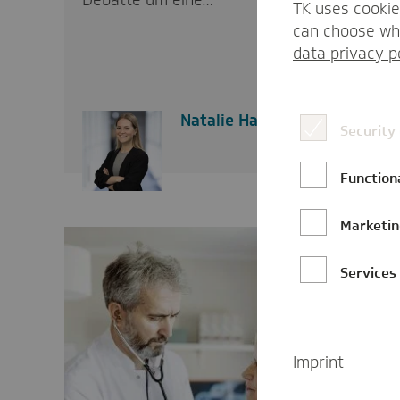
Debatte um eine…
TK uses cookie
can choose whi
data privacy p
Natalie Hahn
Security
Function
Marketi
Services
Imprint