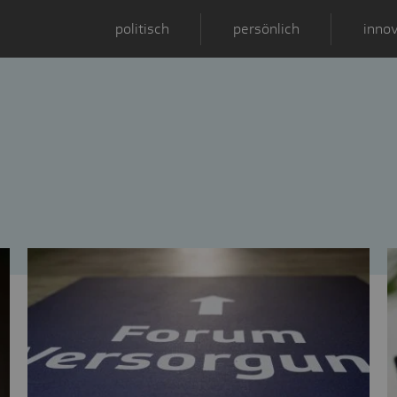
politisch
persönlich
innov