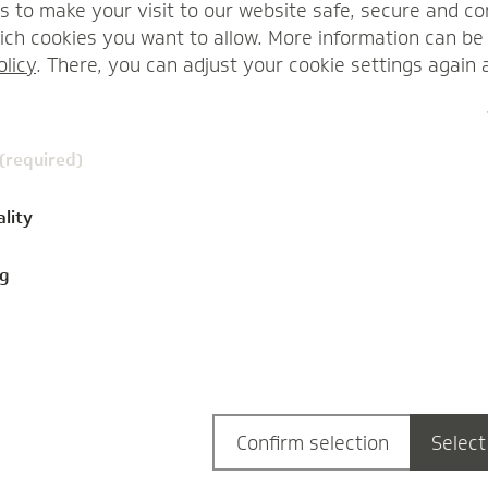
s to make your visit to our website safe, secure and co
Das Gesundheitssystem langfristig
ch cookies you want to allow. More information can be 
stabilisieren: Das ist ein Ziel der
olicy
. There, you can adjust your cookie settings again 
Bundesregierung mit der aktuell geplanten
Primärversorgung.…
Anne Kraemer
 (required)
ality
ng
Confirm selection
Select