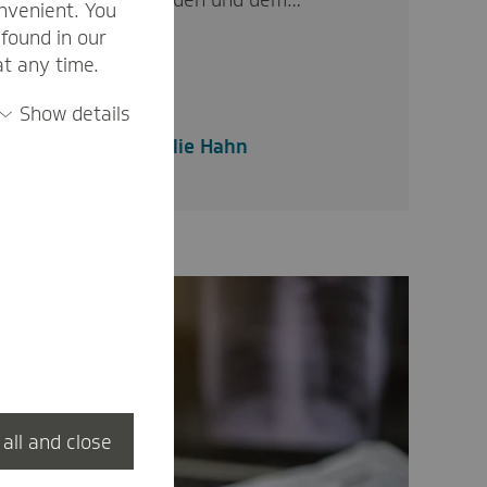
kostet Hilfesuchenden und dem…
nvenient. You
found in our
at any time.
Show details
Natalie Hahn
 all and close