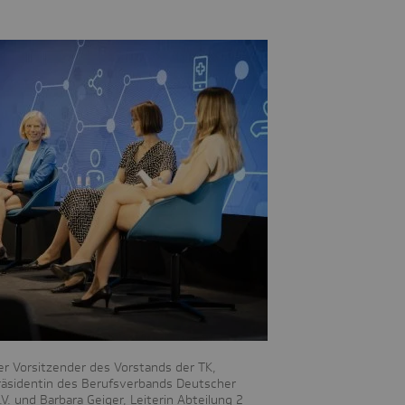
er Vorsitzender des Vorstands der TK,
räsidentin des Berufsverbands Deutscher
.V. und Barbara Geiger, Leiterin Abteilung 2