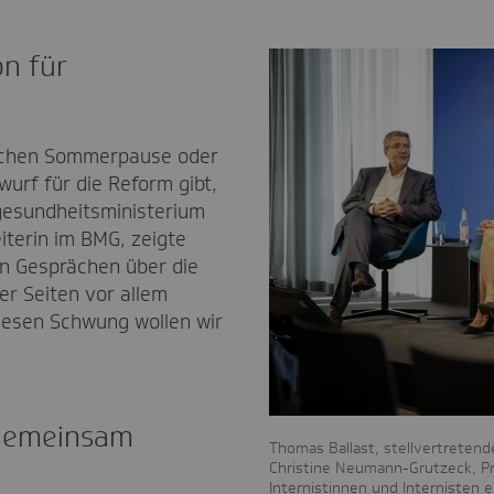
n für
ischen Sommerpause oder
urf für die Reform gibt,
gesundheitsministerium
eiterin im BMG, zeigte
len Gesprächen über die
er Seiten vor allem
iesen Schwung wollen wir
gemeinsam
Thomas Ballast, stellvertretend
Christine Neumann-Grutzeck, P
Internistinnen und Internisten e