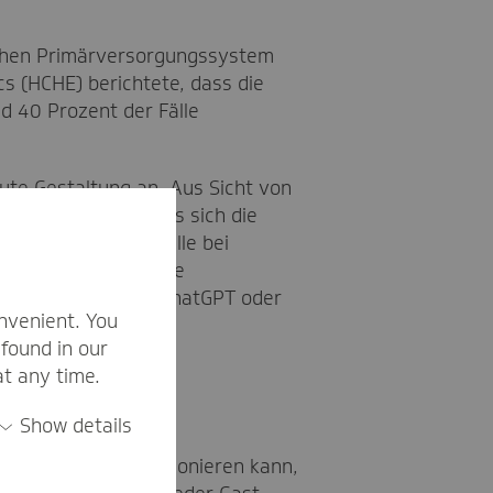
lichen Primärversorgungssystem
s (HCHE) berichtete, dass die
d 40 Prozent der Fälle
ute Gestaltung an. Aus Sicht von
um Versorgung, muss sich die
die erste Anlaufstelle bei
eitszustand gibt. Die
oblemen heute mit ChatGPT oder
nvenient. You
found in our
at any time.
e testen
Show details
g von morgen funktionieren kann,