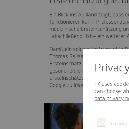
Ersteinschätzung als D
Ein Blick ins Ausland zeigt, das
funktionieren kann: Professor Jo
medizinische Ersteinschätzung un
„abschließend“ ist – ein weiterer A
Damit ein solches Instrument in 
Thomas Ballast, stellvertretende
Ersteinschätzung wie ein Dialog an
Privac
gesundheitlichen Problemen ist – 
Ersteinschätzung muss also besse
TK uses cookie
Google zu lösen versuchen.“
can choose whi
data privacy p
Security