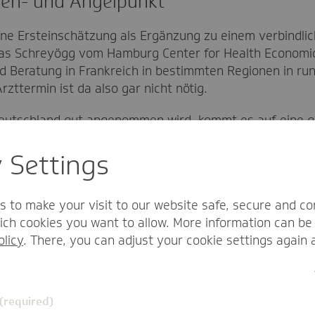
reh- und Angelpunkt
s eine Ersteinschätzung als Ergänzung zu einem verbind
nas Schreyögg vom Hamburg Center for Health Economic
d Beratung in Frankreich in bestimmten Regionen in run
rzttermin ist da also gar nicht nötig.
Deutschland gut angenommen wird, kommt es auf eine g
r Vorstandsvorsitzender der TK und Schirmherr des For
fühlen: „Das Ziel muss sein, dass die Ersteinschätzung 
y Settings
weil sie gute, verlässliche Einschätzungen zum Gesundh
r sein als das, was viele Menschen mit Gesundheitspr
s to make your visit to our website safe, secure and co
ch cookies you want to allow. More information can be 
olicy
. There, you can adjust your cookie settings again 
Das morgen heut
Wie die Primärversorgun
 (required)