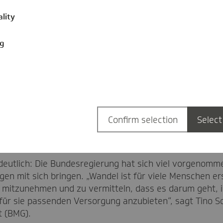
wurde in der interaktiven
konnte mit einer Demo-V
ality
Nächstes
Ersteinschätzungssystem
Bild
durchspielen und so erle
ng
Rückenverletzung am Sa
Abfrage der Symptome fo
In einem beispielhaften Fa
Rückenverletzung wird et
1
/3
Hausarztpraxis empfohle
Klaus Reinhardt und Tino Sorge,
Prof. Dr. Jonas Schreyögg, Wissenscha
Confirm selection
Select
for Health Economics (HCHE), Univer
Wandel erklären,
deutlich: Die Bundesregierung hat sich viel vorgenomm
en mit sich bringen. „Wandel ist für viele Menschen er
i mitzunehmen und zu vermitteln, dass es darum geht, 
 für sie passenden Versorgung anzubieten“, sagt Tino 
t (BMG).