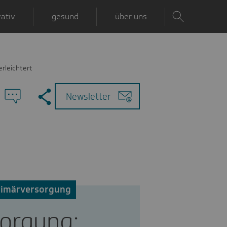
ativ
gesund
über uns
rleichtert
Zu
Mail
Newsletter
den
Kommentaren
rimärversorgung
orgung: