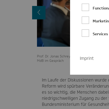
Function
Vorheriges
Bild
Marketi
Services
m Bundesministerium für
Prof. Dr. Jonas Schreyögg, Dr. Jens Baas, Dr. 
Imprint
MdB im Gespräch
Im Laufe der Diskussionen wurde 
Reform wird spürbare Veränderung
es so wichtig, die Menschen dabe
niedrigschwelligen Zugang zu der
Bundesministerium für Gesundhei