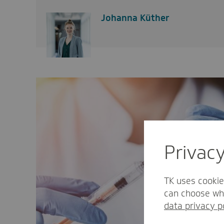
Johanna Küther
Privac
TK uses cookie
can choose whi
data privacy p