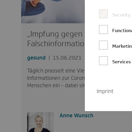
Security
Function
„Impfung gegen
Falschinformationen“
Marketi
gesund
15.06.2021
Services
Täglich prasselt eine Vielzahl von
Informationen zur Coronaimpfung auf die
Menschen ein - dabei sind…
Imprint
Anne Wunsch