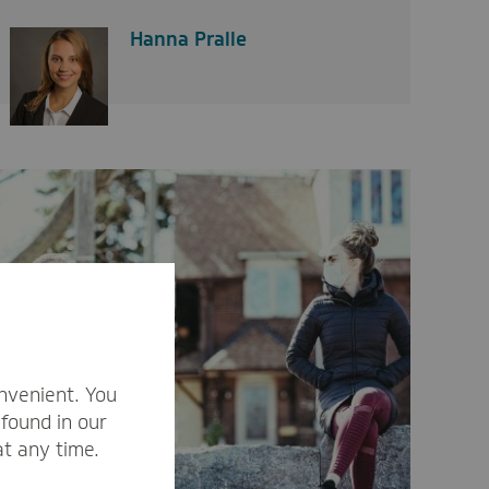
Hanna Pralle
nvenient. You
found in our
at any time.