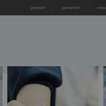
politisch
persönlich
innov