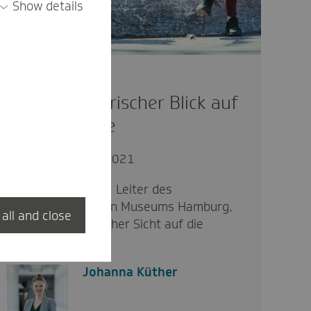
Show details
Corona: Ein
medizinhistorischer Blick auf
die Pandemie
gesund
26.04.2021
Prof. Philipp Osten, Leiter des
Medizinhistorischen Museums Hamburg,
 all and close
blickt aus historischer Sicht auf die
Coronapandemie…
Johanna Küther