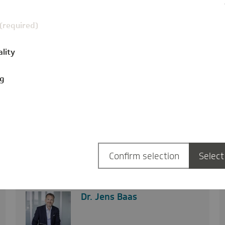
 (required)
ality
Corona-Schutzimpfung:
Warum ich mich impfen lasse
ng
persönlich
20.05.2021
Seit Ende 2020 wird in Deutschland gegen
Covid-19 geimpft. Von vielen sehnlich
erwartet, von anderen…
Confirm selection
Select
Dr. Jens Baas