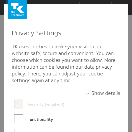
Zum
Themen
Inhalt
springen
Privacy Settings
Zu
Mail
30.11.2021
den
TK uses cookies to make your visit to our
Kommentaren
website safe, secure and convenient. You can
choose which cookies you want to allow. More
information can be found in our
data privacy
policy
. There, you can adjust your cookie
settings again at any time.
Show details
Security (required)
Functionality