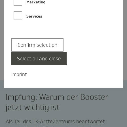
Marketing
Services
Confirm selection
Johanna Küther
Select all and close
Imprint
Coronavirus
Impfen
Impfung: Warum der Booster
jetzt wichtig ist
Als Teil des TK-ÄrzteZentrums beantwortet