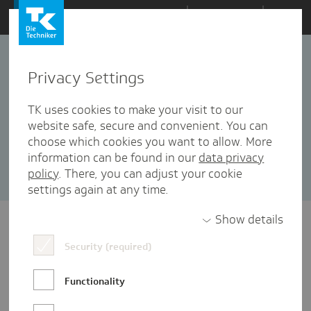
Zum
Themen
Inhalt
springen
Privacy Settings
Medienkompetenz
18 Artikel in dieser Kategorie enthalten
TK uses cookies to make your visit to our
website safe, secure and convenient. You can
Sortieren nach:
Datum
Popularität
choose which cookies you want to allow. More
information can be found in our
data privacy
policy
. There, you can adjust your cookie
settings again at any time.
Show details
Security (required)
Functionality