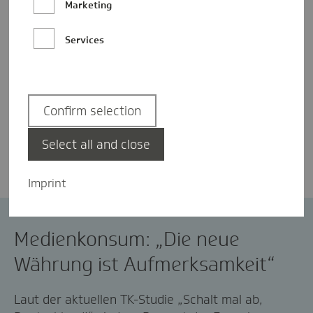
Marketing
Services
Confirm selection
Johanna Küther
Select all and close
Imprint
Medienkompetenz
Medienkonsum: „Die neue
Währung ist Aufmerksamkeit“
Laut der aktuellen TK-Studie „Schalt mal ab,