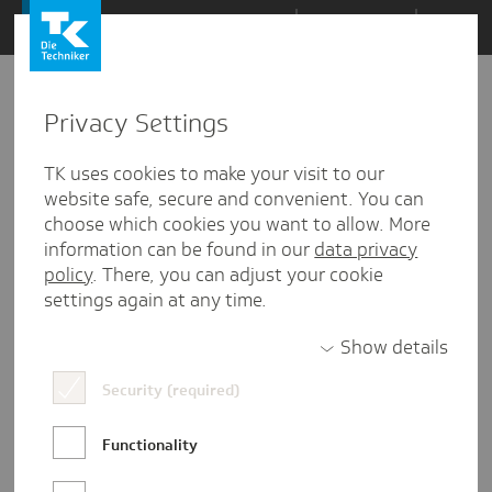
Zum
Themen
Inhalt
springen
Privacy Settings
Zu
Mail
17.02.2021
den
TK uses cookies to make your visit to our
Kommentaren
website safe, secure and convenient. You can
choose which cookies you want to allow. More
information can be found in our
data privacy
policy
. There, you can adjust your cookie
settings again at any time.
Show details
Security (required)
Functionality