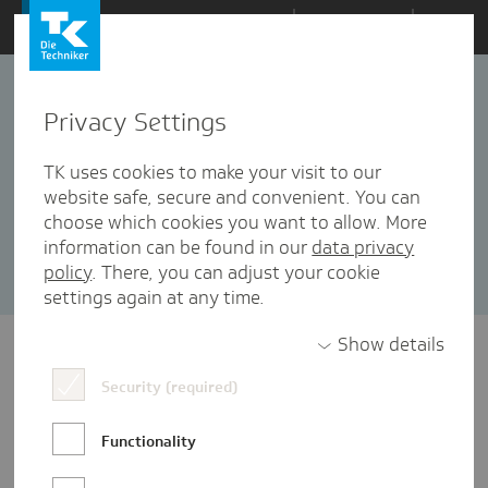
Zum
Themen
Inhalt
springen
Privacy Settings
Wettbewerb
2 Artikel in dieser Kategorie enthalten
TK uses cookies to make your visit to our
website safe, secure and convenient. You can
Sortieren nach:
Datum
Popularität
choose which cookies you want to allow. More
information can be found in our
data privacy
policy
. There, you can adjust your cookie
settings again at any time.
Show details
Security (required)
Functionality