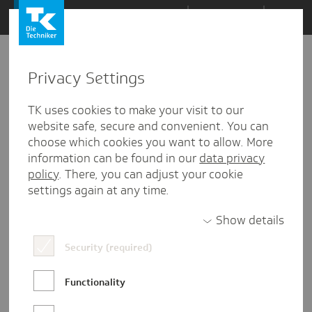
Zum
Themen
Inhalt
springen
Privacy Settings
Zu
Mail
03.06.2019
den
TK uses cookies to make your visit to our
Kommentaren
website safe, secure and convenient. You can
choose which cookies you want to allow. More
information can be found in our
data privacy
policy
. There, you can adjust your cookie
settings again at any time.
Show details
Security (required)
Functionality