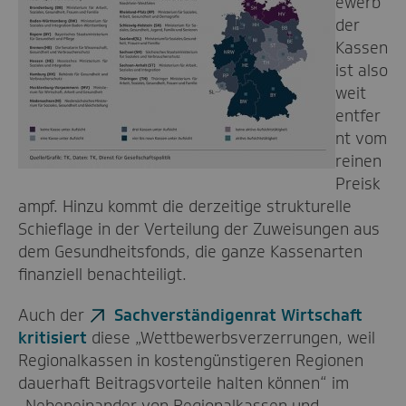
ewerb
der
Kassen
ist also
weit
entfer
nt vom
reinen
Preisk
ampf. Hinzu kommt die derzeitige strukturelle
Schieflage in der Verteilung der Zuweisungen aus
dem Gesundheitsfonds, die ganze Kassenarten
finanziell benachteiligt.
Auch der
Sachverständigenrat Wirtschaft
kritisiert
diese „Wettbewerbsverzerrungen, weil
Regionalkassen in kostengünstigeren Regionen
dauerhaft Beitragsvorteile halten können“ im
„Nebeneinander von Regionalkassen und