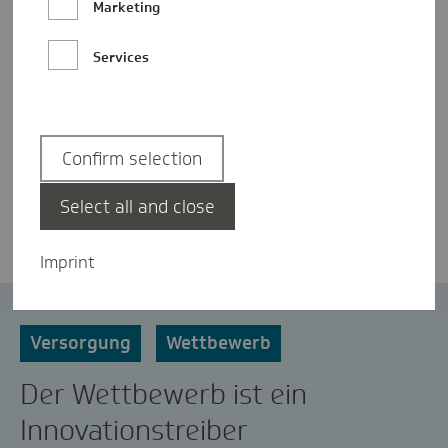
Marketing
Services
Confirm selection
Prof. Dr. Volker Möws
Select all and close
Imprint
Morbi-RSA
Risikostrukturausgleich
Versorgung
Wettbewerb
Der Wettbewerb ist ein
Innovationstreiber