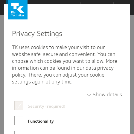
Zum
Themen
Inhalt
springen
Privacy Settings
Zu
Mail
1
02.05.2019
den
TK uses cookies to make your visit to our
Kommentaren
website safe, secure and convenient. You can
choose which cookies you want to allow. More
information can be found in our
data privacy
policy
. There, you can adjust your cookie
settings again at any time.
Show details
Security (required)
Functionality