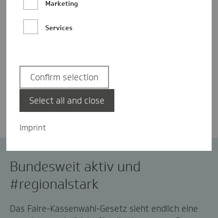
Marketing
Services
Confirm selection
Kerstin Grießmeier
Select all and close
Imprint
#regionalstark
Morbi-RSA
Bundesweit aktiv und
#regionalstark
Das Faire-Kassenwahl-Gesetz sieht endlich eine