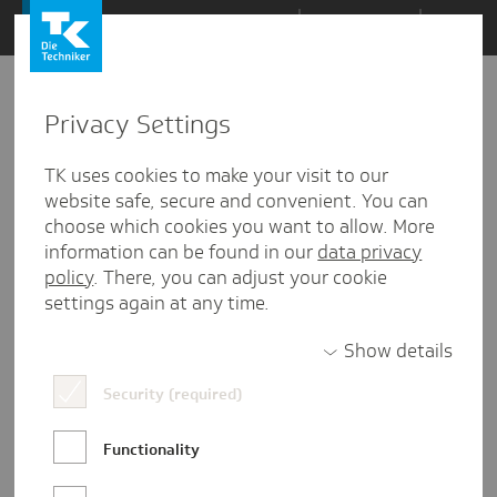
Zum
Themen
Inhalt
springen
Privacy Settings
Zu
Mail
121
02.06.2016
den
TK uses cookies to make your visit to our
Kommentaren
website safe, secure and convenient. You can
choose which cookies you want to allow. More
information can be found in our
data privacy
policy
. There, you can adjust your cookie
settings again at any time.
Show details
Security (required)
Functionality