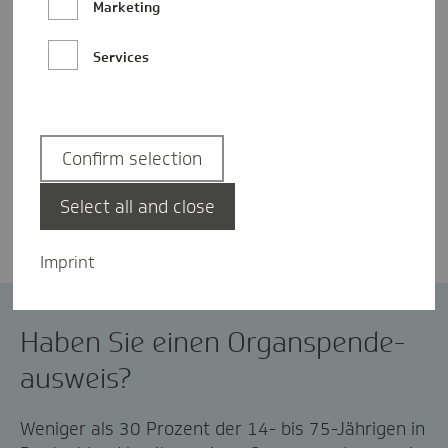
Marketing
Services
Confirm selection
Christopher Conze
Select all and close
Imprint
Organspende
Organspendeausweis
Haben Sie einen Organ­spende­
ausweis?
Weniger als 30 Prozent der 14- bis 75-Jährigen in