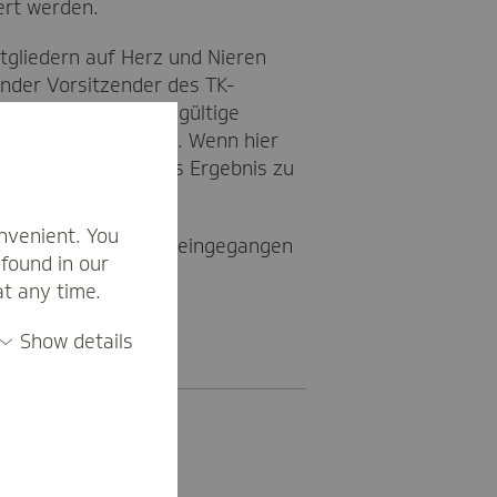
ert werden.
gliedern auf Herz und Nieren
ender Vorsitzender des TK-
ffizienter. Weil ungültige
hlhelfern die Arbeit. Wenn hier
ell ein zuverlässiges Ergebnis zu
nvenient. You
le Briefe bei der TK eingegangen
found in our
at any time.
Show details