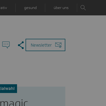
ativ
gesund
über uns
Zu
Mail
Newsletter
den
Kommentaren
ialwahl
 magic