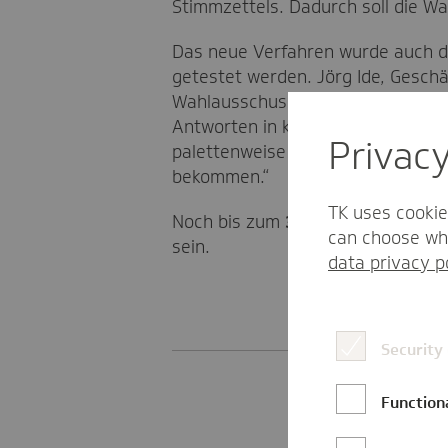
Stimmzettels. Dadurch soll die W
Das neue Verfahren wurde auch d
getestet werden. Jörg Ide, Geschä
Wahlausschusses: „Das neue, digi
Antworten in kürzester Zeit erfas
Privac
palettenweise die ausgefüllten St
bekommen.“
TK uses cookie
Noch bis zum
31. Mai
haben die Wä
can choose whi
sein.
data privacy p
Security
Function