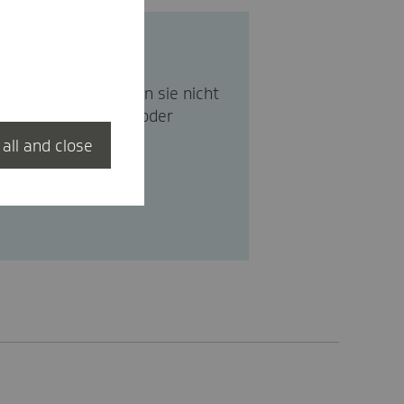
entrale kennen. Wenn sie nicht
ten Küchenmaschine oder
 all and close