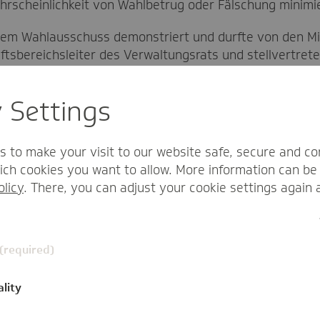
ahrscheinlichkeit von Wahlbetrug oder Fälschung minimi
em Wahlausschuss demonstriert und durfte von den Mit
ftsbereichsleiter des Verwaltungsrats und stellvertret
tale Verfahren macht die Auswertung der Stimmen noch e
st und aussortiert werden können, erleichtert es den Wa
y Settings
immzettel eintreffen, zählt für den Wahlausschuss, schn
s to make your visit to our website safe, secure and co
hler Zeit, ihr Kreuzchen zu setzen. Bis dann müssen al
ch cookies you want to allow. More information can be 
olicy
. There, you can adjust your cookie settings again 
 (required)
ality