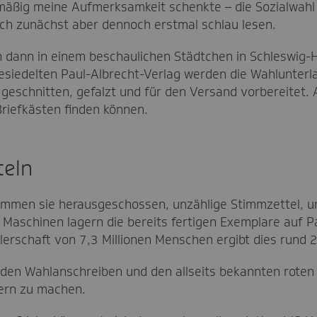
ßig meine Aufmerksamkeit schenkte – die Sozialwahl
ch zunächst aber dennoch erstmal schlau lesen.
h dann in einem beschaulichen Städtchen in Schleswig-H
gesiedelten Paul-Albrecht-Verlag werden die Wahlunterl
 geschnitten, gefalzt und für den Versand vorbereitet. 
Briefkästen finden können.
teln
mmen sie herausgeschossen, unzählige Stimmzettel, u
aschinen lagern die bereits fertigen Exemplare auf Pa
erschaft von 7,3 Millionen Menschen ergibt dies rund 
 den Wahlanschreiben und den allseits bekannten rote
ern zu machen.