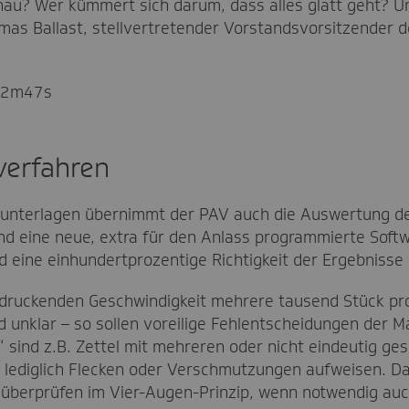
enau? Wer kümmert sich darum, dass alles glatt geht? U
mas Ballast, stellvertretender Vorstandsvorsitzender 
t=2m47s
erfahren
unterlagen übernimmt der PAV auch die Auswertung der
d eine neue, extra für den Anlass programmierte Softwa
 eine einhundertprozentige Richtigkeit der Ergebnisse 
ndruckenden Geschwindigkeit mehrere tausend Stück pro 
d unklar – so sollen voreilige Fehlentscheidungen der
 sind z.B. Zettel mit mehreren oder nicht eindeutig ge
ie lediglich Flecken oder Verschmutzungen aufweisen.
überprüfen im Vier-Augen-Prinzip, wenn notwendig auch