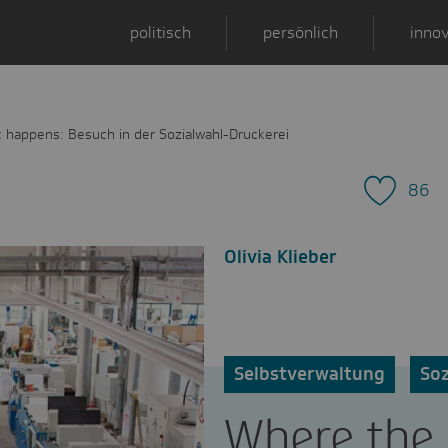
politisch
persönlich
innov
 happens: Besuch in der Sozialwahl-Druckerei
86
Olivia Klieber
Selbstverwaltung
Soz
Where the