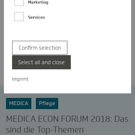
Marketing
Services
Confirm selection
Laura Hassinger
Select all and close
Imprint
Gesundheitsakte
Künstliche Intelligenz
MEDICA
Pflege
MEDICA ECON FORUM 2018: Das
sind die Top-Themen