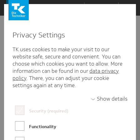
Zum
Themen
Inhalt
springen
Privacy Settings
Zu
Mail
12.11.2018
den
TK uses cookies to make your visit to our
Kommentaren
website safe, secure and convenient. You can
choose which cookies you want to allow. More
information can be found in our
data privacy
policy
. There, you can adjust your cookie
settings again at any time.
Show details
Security (required)
Functionality