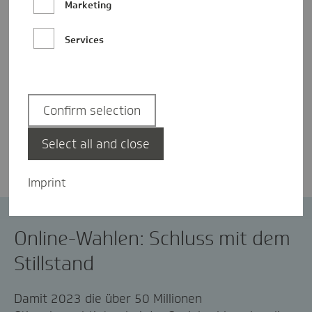
Marketing
Services
Confirm selection
Jörg Ide
Select all and close
Imprint
Sozialwahl
Online-Wahlen: Schluss mit dem
Stillstand
Damit 2023 die über 50 Millionen