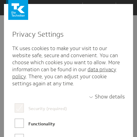
Zum
Themen
Inhalt
springen
Privacy Settings
Zu
Mail
167
15.08.2019
den
TK uses cookies to make your visit to our
Kommentaren
website safe, secure and convenient. You can
choose which cookies you want to allow. More
information can be found in our
data privacy
policy
. There, you can adjust your cookie
settings again at any time.
Show details
Security (required)
Functionality