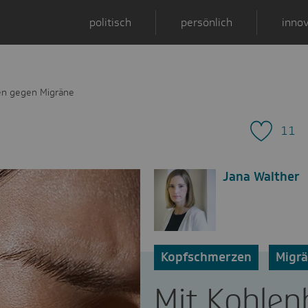
politisch
persönlich
innov
en gegen Migräne
11
Jana Walther
Kopfschmerzen
Migr
Mit Kohlen