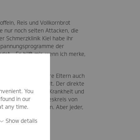
ffeln, Reis und Vollkornbrot
e nur noch selten Attacken, die
r Schmerzklinik Kiel habe ihr
Entspannungsprogramme der
t. „Es hilft mir, wenn ich merke,
n. Daher wussten ihre Eltern auch
pfschmerzen handelt. Der direkte
nvenient. You
e unterschätzen die Krankheit und
found in our
wenn sie im Freundeskreis von
at any time.
fschmerzen sprechen. Aber jeder,
“
Show details
ahren.