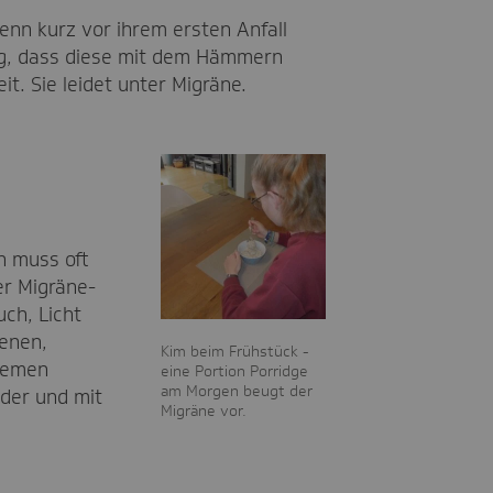
Denn kurz vor ihrem ersten Anfall
ung, dass diese mit dem Hämmern
t. Sie leidet unter Migräne.
ch muss oft
er Migräne-
uch, Licht
fenen,
Kim beim Frühstück -
tremen
eine Portion Porridge
am Morgen beugt der
oder und mit
Migräne vor.