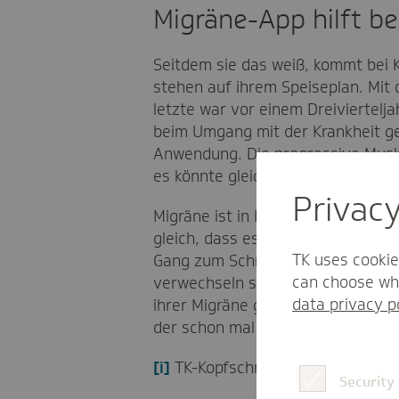
Migräne-App hilft 
Seitdem sie das weiß, kommt bei K
stehen auf ihrem Speiseplan. Mit 
letzte war vor einem Dreiviertelj
beim Umgang mit der Krankheit ge
Anwendung. Die progressive Muske
es könnte gleich losgehen mit de
Privac
Migräne ist in Kims Familie bekan
gleich, dass es sich um eine ern
TK uses cookie
Gang zum Schmerz-Experten ist abe
can choose whi
verwechseln sie mit gewöhnlichen
data privacy p
ihrer Migräne gesprochen hat. „V
der schon mal
eine richtige Migr
[i]
TK-Kopfschmerzreport 2020. Zah
Security