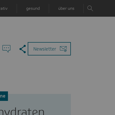
ativ
gesund
über uns
Zu
Mail
Newsletter
den
Kommentaren
äne
hydraten