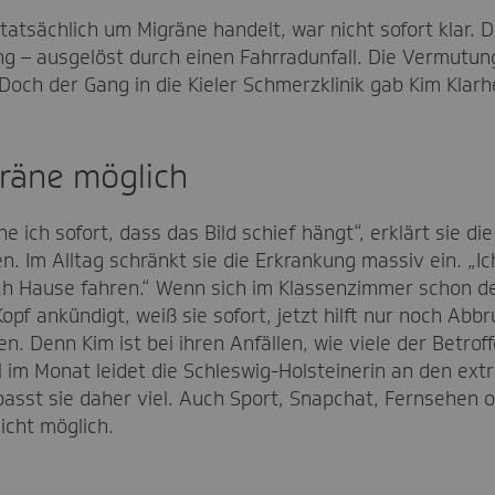
tatsächlich um Migräne handelt, war nicht sofort klar. 
ng – ausgelöst durch einen Fahrradunfall. Die Vermut
ch der Gang in die Kieler Schmerzklinik gab Kim Klarhei
gräne möglich
 ich sofort, dass das Bild schief hängt“, erklärt sie die
n. Im Alltag schränkt sie die Erkrankung massiv ein. „I
ch Hause fahren.“ Wenn sich im Klassenzimmer schon d
pf ankündigt, weiß sie sofort, jetzt hilft nur noch Abbr
. Denn Kim ist bei ihren Anfällen, wie viele der Betrof
l im Monat leidet die Schleswig-Holsteinerin an den ex
asst sie daher viel. Auch Sport, Snapchat, Fernsehen 
icht möglich.