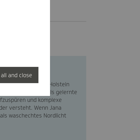
 all and close
rtretung Schleswig-Holstein
hemen im Norden. Als gelernte
aufzuspüren und komplexe
eder versteht. Wenn Jana
e als waschechtes Nordlicht