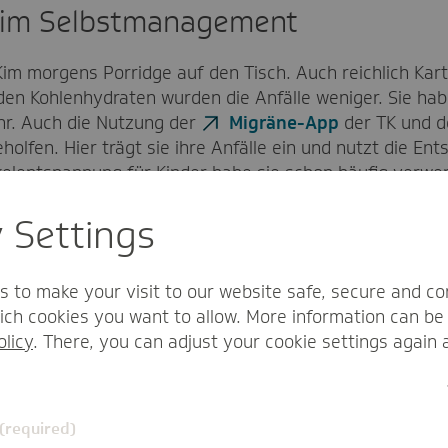
beim Selbstmanagement
im morgens Porridge auf den Tisch. Auch reichlich Karto
den Kohlenhydraten wurden die Anfälle weniger. Sie hab
ahr. Auch die Nutzung der
Migräne-App
der TK und de
holfen. Hier trägt sie ihre Anfälle ein und nutzt die 
lentspannung für Kinder habe sie schon häufig verwende
n Kopfschmerzen.“
y Settings
nt. Auch ihre Oma und ihr Onkel hatten damit zu kämpfe
st zu nehmende Erkrankung und nicht um gewöhnliche Ko
s to make your visit to our website safe, secure and co
r längst nicht für alle Betroffenen der Standard. Viel
ch cookies you want to allow. More information can be 
 Kopfschmerzen. Die Erfahrung hat auch Kim gemacht, 
olicy
. There, you can adjust your cookie settings again 
iele benutzen das Wort Migräne, wenn sie von ihren Kop
äne
hatte weiß, dass das nichts miteinander zu tun hat.
l bezieht sich auf Kinder im Alter zwischen 0 bis 14 J
 (required)