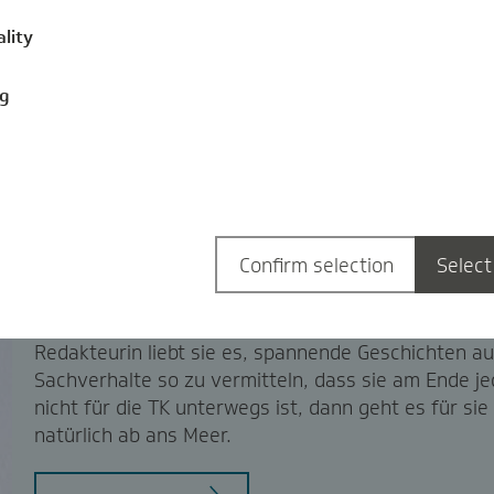
ality
ng
Jana Walther
Confirm selection
Select
Jana Walther ist Pressereferentin der TK-Landesve
und kümmert sich um alle relevanten Gesundheitst
Redakteurin liebt sie es, spannende Geschichten 
Sachverhalte so zu vermitteln, dass sie am Ende j
nicht für die TK unterwegs ist, dann geht es für si
natürlich ab ans Meer.