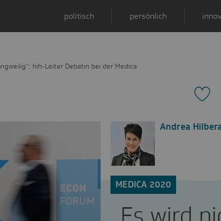
politisch
persönlich
innov
angweilig“: hih-Leiter Debatin bei der Medica
Andrea Hilber
MEDICA 2020
„Es wird ni