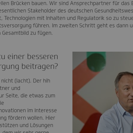
ellen Brücken bauen. Wir sind Ansprechpartner für da
wesentlichen Stakeholder des deutschen Gesundheitswe
t, Technologien mit Inhalten und Regulatorik so zu steu
sversorgung führen. Im zweiten Schritt geht es dann u
n Gesamtbild zu fügen.
u einer besseren
rgung beitragen?
nicht (lacht). Der hih
rtner und
r Seite, die etwas zum
ie
nnovationen im Interesse
ng fördern wollen. Hier
rstützen und Lösungen
, dem wir sehr gerne