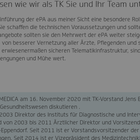
en wie wir als TK Sie und Ihr Team un
inführung der ePA aus meiner Sicht eine besondere Roll
 Sie schaffen die technischen Voraussetzungen und soll
ngebote sollten sie den Mehrwert der ePA weiter steige
m von besserer Vernetzung aller Ärzte, Pflegenden und 
r erwiesenermaßen sicheren Telematikinfrastruktur, sin
rengungen und Mühe wert.
er MEDICA am 16. November 2020 mit TK-Vorstand Jens
m Gesundheitswesen diskutieren .
003 Direktor des Instituts für Diagnostische und Inter
d von 2003 bis 2011 Ärztlicher Direktor und Vorsitzen
-Eppendorf. Seit 2011 ist er Vorstandsvorsitzender de
gen. Seit 2014 ist er Vizepräsident des Medizintechnik