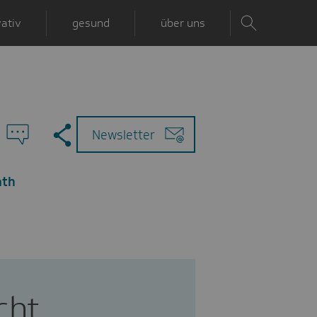
ativ
gesund
über uns
Zu
Mail
Newsletter
den
Kommentaren
ath
cht