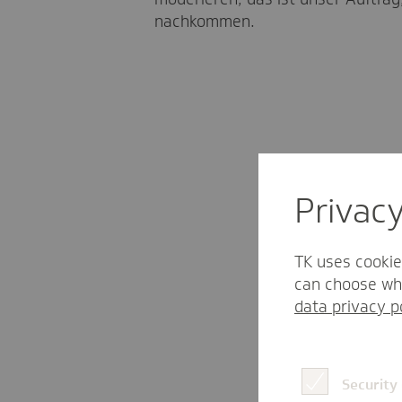
nachkommen.
Handlung
Privac
damit 
Lösunge
TK uses cookie
can choose whi
data privacy p
Security