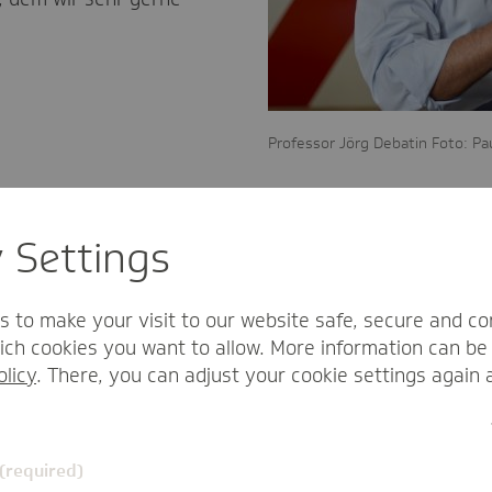
Professor Jörg Debatin Foto: Pa
Wenn Sie so wollen, hat die Krise klare
sempfehlungen aufgezeigt und gleichz
y Settings
verbundene Erkenntnis gebracht, dass d
n für die Bewältigung der Herausfor
s to make your visit to our website safe, secure and co
ch cookies you want to allow. More information can be 
eine essenzielle Rolle einnehmen.
olicy
. There, you can adjust your cookie settings again 
 (required)