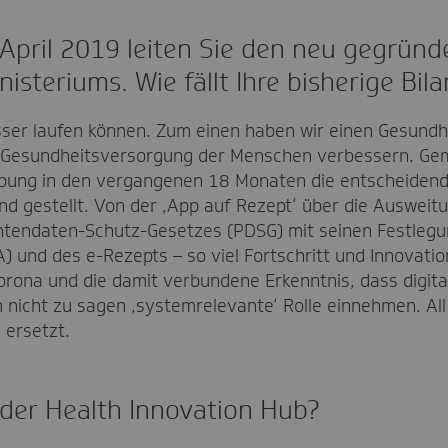
t April 2019 leiten Sie den neu gegrün
steriums. Wie fällt Ihre bisherige Bil
sser laufen können. Zum einen haben wir einen Gesundh
die Gesundheitsversorgung der Menschen verbessern. G
bung in den vergangenen 18 Monaten die entscheidend
nd gestellt. Von der ‚App auf Rezept‘ über die Ausweitu
ntendaten-Schutz-Gesetzes (PDSG) mit seinen Festlegu
 und des e-Rezepts – so viel Fortschritt und Innovation
orona und die damit verbundene Erkenntnis, dass digit
 nicht zu sagen ‚systemrelevante‘ Rolle einnehmen. All 
 ersetzt.
r der Health Innovation Hub?