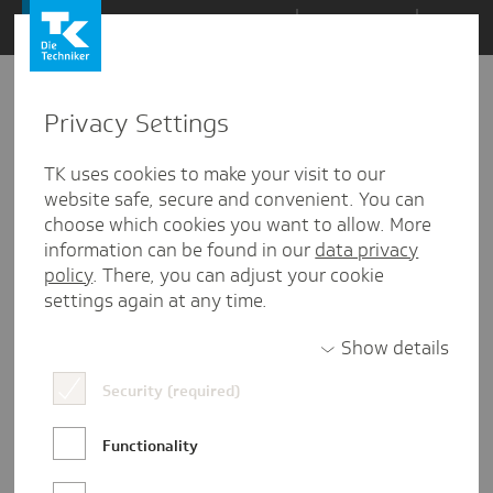
Zum
Themen
Inhalt
springen
Privacy Settings
Zu
Mail
8
20.11.2020
den
TK uses cookies to make your visit to our
Kommentaren
website safe, secure and convenient. You can
choose which cookies you want to allow. More
information can be found in our
data privacy
policy
. There, you can adjust your cookie
settings again at any time.
Show details
Security (required)
Functionality