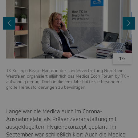
Vorheriges
N
Bild
B
1
/5
TK-Kollegin Beate Hanak in der Landesvertretung Nordrhein-
Ein
m
Westfalen organisiert alljährlich das Medica Econ Forum by TK -
aus
aufwändig genug! Doch in diesem Jahr hatte sie besonders
große Herausforderungen zu bewältigen.
Lange war die Medica auch im Corona-
Ausnahmejahr als Präsenzveranstaltung mit
ausgeklügeltem Hygienekonzept geplant. Im
September war schließlich klar: Auch die Medica