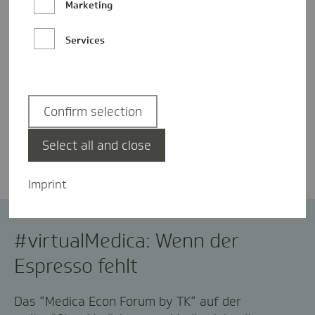
Marketing
Services
Confirm selection
Christian Elspas
Select all and close
Imprint
MEDICA 2020
#virtualMedica: Wenn der
Espresso fehlt
Das “Medica Econ Forum by TK“ auf der