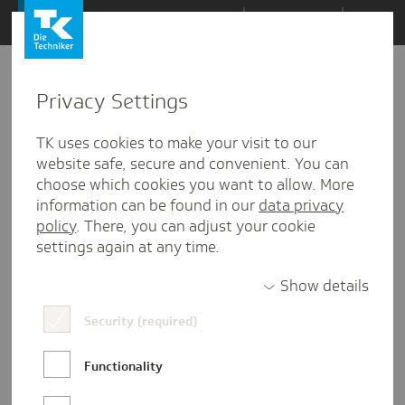
Zum
Themen
Inhalt
springen
Privacy Settings
Zu
Mail
5
03.05.2021
den
TK uses cookies to make your visit to our
Kommentaren
website safe, secure and convenient. You can
choose which cookies you want to allow. More
information can be found in our
data privacy
policy
. There, you can adjust your cookie
settings again at any time.
Show details
Security (required)
Functionality