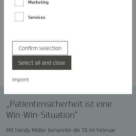
Marketing
Services
Confirm selection
Nicole Knabe
Select all and close
Imprint
Patientensicherheit
Versorgung
„Patientensicherheit ist eine
Win-Win-Situation“
Mit Hardy Müller benannte die TK im Februar