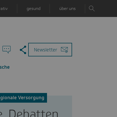
ativ
gesund
über uns
Zu
Mail
Newsletter
den
Kommentaren
esche
egionale Versorgung
. Debatten.