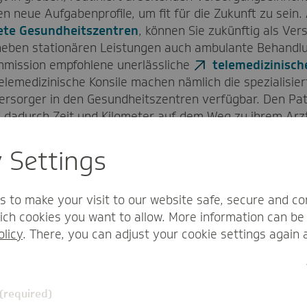
n neue Aufgabenprofile, um fit für die Zukunft zu sein.
ete Gesundheitszentren
, können Sie zukünftig als Ver
neben stationären Leistungen auch ambulante Behandlu
ommission empfohlene unerlässliche
telemedizinisc
lemedizinische Konsile machen nämlich die spezialisier
versorger in den Gesundheitszentren verfügbar. Den Pat
adurch Zeit und Kilometer auf dem Weg zu ihrem Arzt
y Settings
 gemeinsam gestalten
s to make your visit to our website safe, secure and co
 ihrem Empfehlungspaket einen starken Impuls für die 
ch cookies you want to allow. More information can be 
trukturen in der Fläche. Einen detaillierten Überblick 
olicy
. There, you can adjust your cookie settings again 
iums liefert unser
Artikel
im Presseportal.
lichen Vorschläge ist jedoch die Erkenntnis, dass wir al
 Gesundheitsversorgung eigenständig gestalten können.
 (required)
ive Lösungen vorliegen und die staatlichen Verpflichtu