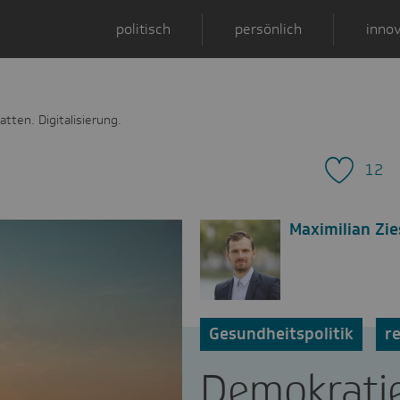
politisch
persönlich
innov
tten. Digitalisierung.
12
Maximilian Zi
Gesundheitspolitik
r
Demokratie