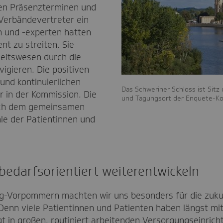
en Präsenzterminen und
 Verbändevertreter ein
n und -experten hatten
nt zu streiten. Sie
itswesen durch die
igieren. Die positiven
und kontinuierlichen
Das Schweriner Schloss ist Si
r in der Kommission. Die
und Tagungsort der Enquete-K
wich dem gemeinsamen
le der Patientinnen und
edarfsorientiert weiterentwickeln
g-Vorpommern machten wir uns besonders für die zukun
Denn viele Patientinnen und Patienten haben längst m
gt in großen, routiniert arbeitenden Versorgungseinric