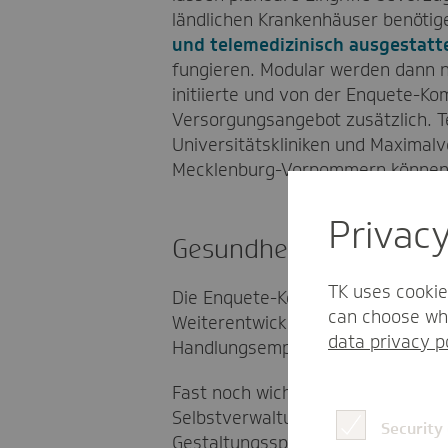
ländlichen Krankenhäuser benötige
und telemedizinisch ausgestatt
fungieren. Modular werden dann 
initiierte und von der Enquete-K
Versorgungsangebot zusätzlich. Te
Universitätskliniken und Maximal
Mecklenburg-Vorpommern können d
Privac
Gesundheitsversorgung
TK uses cookie
Die Enquete-Kommission setzte mit
can choose whi
Weiterentwicklung der Versorgungss
data privacy p
Handlungsempfehlungen des Grem
Fast noch wichtiger als die inhalt
Selbstverwaltung die Zukunft der
Security
Gestaltungsspielräume für innovat