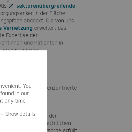
 Als
sektorenübergreifende
sorgungsanker in der Fläche
ngspfade abdeckt. Die von uns
he Vernetzung
erweitert das
te Expertise der
ientinnen und Patienten in
 erspart werden.
nvenient. You
digitale und patientenzentrierte
found in our
über alle wichtigen
at any time.
Show details
s progressive Akteure der
 Wenn die nötigen rechtlichen
ngen der Daseinsvorsorge erfüllt