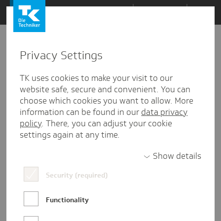
Zum
Themen
Inhalt
springen
Privacy Settings
Zu
Mail
2
26.10.2021
den
TK uses cookies to make your visit to our
Kommentaren
website safe, secure and convenient. You can
choose which cookies you want to allow. More
information can be found in our
data privacy
policy
. There, you can adjust your cookie
settings again at any time.
Show details
Security (required)
Functionality