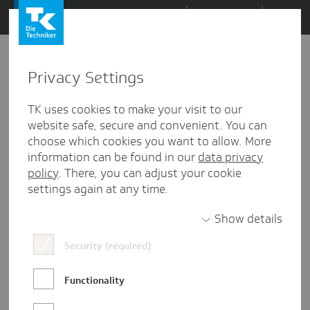
Zum
Themen
Inhalt
springen
Privacy Settings
Zu
Mail
2
08.08.2022
den
TK uses cookies to make your visit to our
Kommentaren
website safe, secure and convenient. You can
choose which cookies you want to allow. More
information can be found in our
data privacy
policy
. There, you can adjust your cookie
settings again at any time.
Show details
Security (required)
Functionality