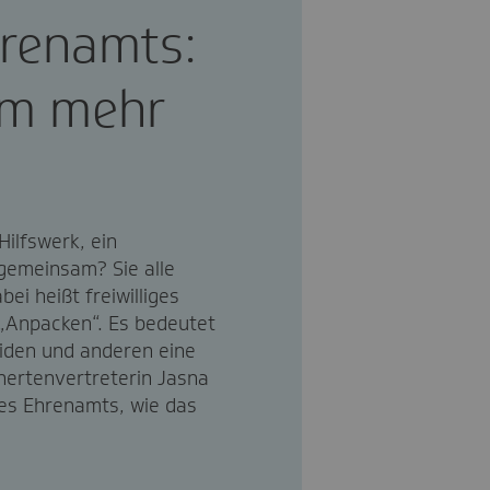
hrenamts:
am mehr
ilfswerk, ein
 gemeinsam? Sie alle
ei heißt freiwilliges
„Anpacken“. Es bedeutet
iden und anderen eine
hertenvertreterin Jasna
es Ehrenamts, wie das