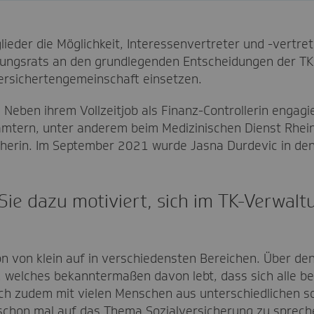
lieder die Möglichkeit, Interessenvertreter und -vertre
ltungsrats an den grundlegenden Entscheidungen der TK b
Versichertengemeinschaft einsetzen.
 Neben ihrem Vollzeitjob als Finanz-Controllerin engagie
ämtern, unter anderem beim Medizinischen Dienst Rhein
cherin. Im September 2021 wurde Jasna Durdevic in de
Sie dazu motiviert, sich im TK-Verwalt
on von klein auf in verschiedensten Bereichen. Über den
elches bekanntermaßen davon lebt, dass sich alle bet
ich zudem mit vielen Menschen aus unterschiedlichen s
schon mal auf das Thema Sozialversicherung zu sprech