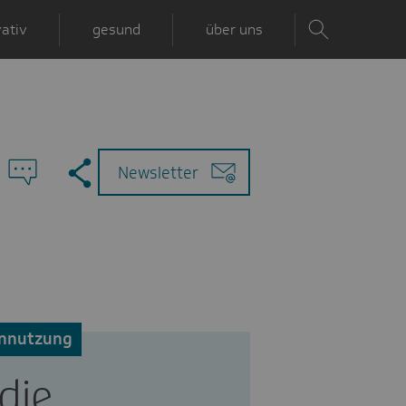
ativ
gesund
über uns
Zu
Mail
Newsletter
den
Kommentaren
nnutzung
die