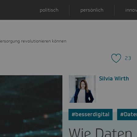
politisch
persönlich
innov
Versorgung revolutionieren können
23
Silvia Wirth
#besserdigital
#Date
Wie Daten 