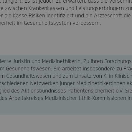
tangiert. Es ist jedoch zu erwarten, dass die Vorschrif
zwischen Krankenkassen und Leistungserbringern zur
 die Kasse Risiken identifiziert und die Ärzteschaft di
herheit im Gesundheitssystem verbessern.
vierte Juristin und Medizinethikerin. Zu ihren Forschu
im Gesundheitswesen. Sie arbeitet insbesondere zu Frag
t im Gesundheitswesen und zum Einsatz von KI in Klinis
verschiedenen Netzwerken junger Medizinethiker:innen a
lied des Aktionsbündnisses Patientensicherheit e.V. Sie
 des Arbeitskreises Medizinischer Ethik-Kommissionen i