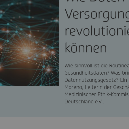
Versorgun
revolutioni
können
Wie sinnvoll ist die Routin
Gesundheitsdaten? Was bri
Datennutzungsgesetz? Ein I
Moreno, Leiterin der Geschä
Medizinischer Ethik-Kommis
Deutschland e.V..