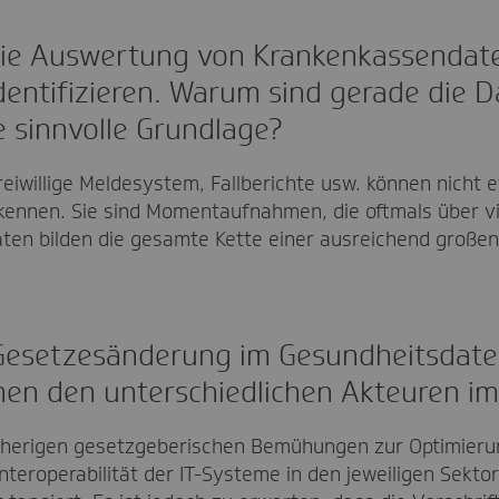
 die Auswertung von Krankenkassendat
dentifizieren. Warum sind gerade die 
e sinnvolle Grundlage?
iwillige Meldesystem, Fallberichte usw. können nicht e
kennen. Sie sind Momentaufnahmen, die oftmals über
n bilden die gesamte Kette einer ausreichend großen P
 Gesetzesänderung im Gesundheitsdat
en den unterschiedlichen Akteuren im
bisherigen gesetzgeberischen Bemühungen zur Optimier
 Interoperabilität der IT-Systeme in den jeweiligen Sekt