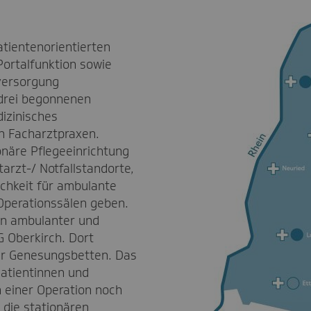
atientenorientierten
Portalfunktion sowie
versorgung
 drei begonnenen
dizinisches
n Facharztpraxen.
onäre Pflegeeinrichtung
arzt-/ Notfallstandorte,
ichkeit für ambulante
Operationssälen geben.
von ambulanter und
G Oberkirch. Dort
der Genesungsbetten. Das
Patientinnen und
h einer Operation noch
 die stationären