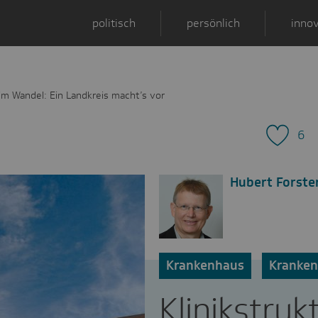
politisch
persönlich
innov
 im Wandel: Ein Landkreis macht’s vor
6
Hubert Forste
Krankenhaus
Kranke
Klinikstruk