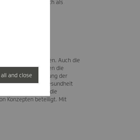
er Projekt öffentlich als
er auch die
-Mehrheit beschlossen. Auch die
Standorten, an denen die
 all and close
die Aufrechterhaltung der
ür die Zentren für Gesundheit
nferenz haben wir die
n Konzepten beteiligt. Mit