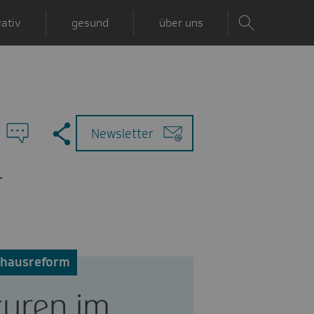
ativ
gesund
über uns
Zu
Mail
Newsletter
den
Kommentaren
r
nhausreform
turen im