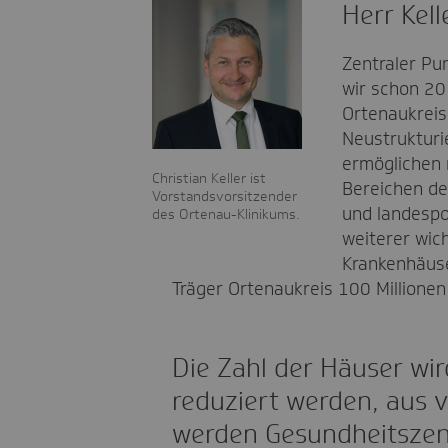
Herr Kel
Zentraler Pu
wir schon 20
Ortenaukreis
Neustrukturi
ermöglichen 
Christian Keller ist
Bereichen de
Vorstandsvorsitzender
und landespo
des Ortenau-Klinikums.
weiterer wic
Krankenhäuse
Träger Ortenaukreis 100 Millionen
Die Zahl der Häuser wir
reduziert werden, aus 
werden Gesundheitszen