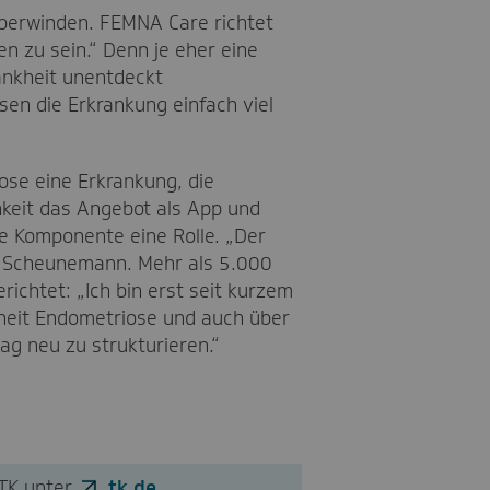
überwinden. FEMNA Care richtet
n zu sein.“ Denn je eher eine
rankheit unentdeckt
sen die Erkrankung einfach viel
ose eine Erkrankung, die
hkeit das Angebot als App und
e Komponente eine Rolle. „Der
so Scheunemann. Mehr als 5.000
ichtet: „Ich bin erst seit kurzem
kheit Endometriose und auch über
ag neu zu strukturieren.“
 TK unter
tk.de
.