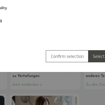
ality
ng
Confirm selection
Select