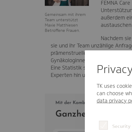
FEMNA Care e
Unterstützun
Gemeinsam mit ihrem
außerdem ein
Team unterstützt
austauschen 
Maxie Matthiesen
Betroffene Frauen.
Nachdem sie 
sie und ihr Team unzählige Anfra
prämenstruelles Syndrom (PMS) od
Gynäkologinnen und habe erstmal
Privac
Eine Statistik schockierte sie da
Experten hin und her, bis sie die
TK uses cookie
can choose whi
data privacy p
Security