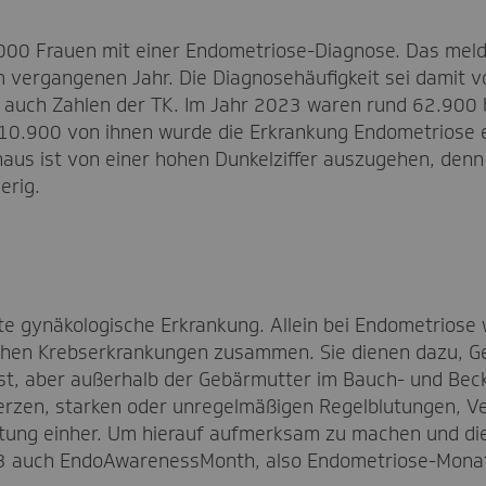
00 Frauen mit einer Endometriose-Diagnose. Das melde
im vergangenen Jahr. Die Diagnosehäufigkeit sei damit
n auch Zahlen der TK. Im Jahr 2023 waren rund 62.900 
 10.900 von ihnen wurde die Erkrankung Endometriose 
inaus ist von einer hohen Dunkelziffer auszugehen, denn
erig.
ste gynäkologische Erkrankung. Allein bei Endometrios
schen Krebserkrankungen zusammen. Sie dienen dazu, G
st, aber außerhalb der Gebärmutter im Bauch- und Bec
erzen, starken oder unregelmäßigen Regelblutungen, V
ung einher. Um hierauf aufmerksam zu machen und die b
993 auch EndoAwarenessMonth, also Endometriose-Mona