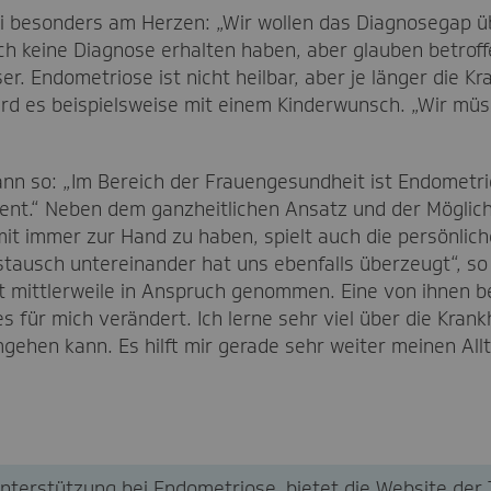
ei besonders am Herzen: „Wir wollen das Diagnosegap 
ch keine Diagnose erhalten haben, aber glauben betroffe
er. Endometriose ist nicht heilbar, aber je länger die K
rd es beispielsweise mit einem Kinderwunsch. „Wir müs
n so: „Im Bereich der Frauengesundheit ist Endometri
ient.“ Neben dem ganzheitlichen Ansatz und der Möglic
it immer zur Hand zu haben, spielt auch die persönlich
stausch untereinander hat uns ebenfalls überzeugt“, 
mittlerweile in Anspruch genommen. Eine von ihnen ber
 für mich verändert. Ich lerne sehr viel über die Kran
gehen kann. Es hilft mir gerade sehr weiter meinen Allt
nterstützung bei Endometriose, bietet die Website der