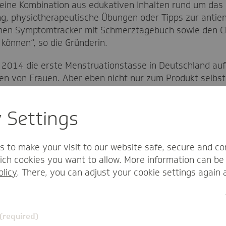
ine Kombination aus edukativen Inhalten rund um das K
g, physiotherapeutische Übungen oder Tipps zur antie
en Symptomtracker mit Schmerztagebuch sowie den Circ
können“, so die Gründerin.
2014 die erste Menstruationstasse in Deutschland auf
gen von Frauen. Aber eben nicht nur zum Produkt selbs
er unerfülltem Kinderwunsch. „Da habe ich gedacht, wo
s angefangen mich intensiver mit dem Thema Frauenge
y Settings
mals besonders: Durchschnittlich zehn Jahre laufen Fra
 Diagnose Endometriose erhalten.
s to make your visit to our website safe, secure and co
ch cookies you want to allow. More information can be 
olicy
. There, you can adjust your cookie settings again 
 (required)