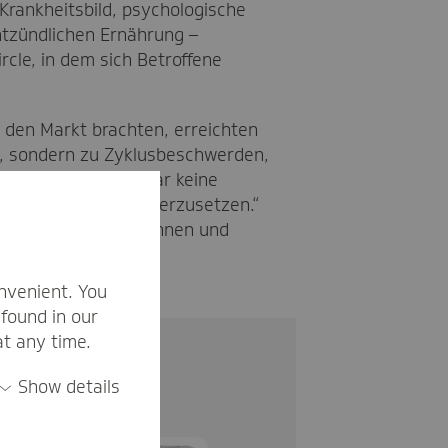
rankheitsbild, psychologische
ntzündlichen Ernährung –
le, in dem sich Betroffene
 den Markt brachten, erreichten
t, sondern zu Zyklusbeschwerden,
w, wir sind doch gar keine
sundheit auseinanderzusetzen.“
uen zwischen Expertinnen und
nvenient. You
found in our
at any time.
Show details