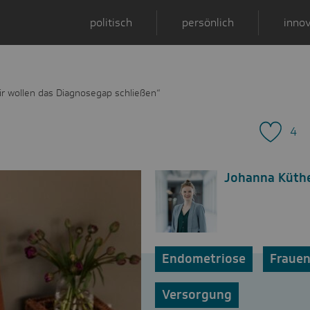
politisch
persönlich
innov
r wollen das Diagnosegap schließen“
4
Johanna Küth
Endometriose
Fraue
Versorgung