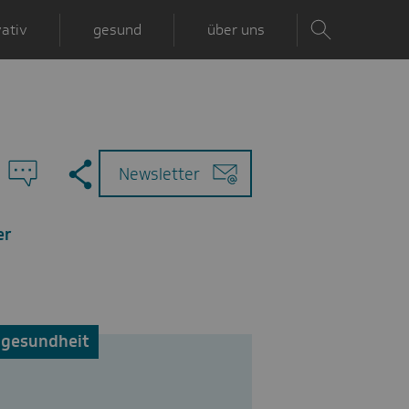
ativ
gesund
über uns
Zu
Mail
Newsletter
den
Kommentaren
er
ngesundheit