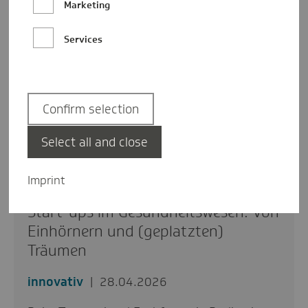
Marketing
Services
Confirm selection
Select all and close
Imprint
Start-ups im Gesundheitswesen: Von
Einhörnern und (geplatzten)
Träumen
innovativ
28.04.2026