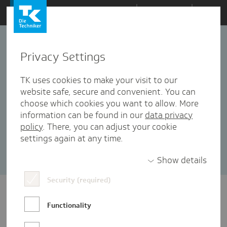
Zum
Themen
Inhalt
springen
Privacy Settings
innovativ
innovativ
TK uses cookies to make your visit to our
website safe, secure and convenient. You can
choose which cookies you want to allow. More
192 Artikel in dieser Kategorie enthalten
information can be found in our
data privacy
policy
. There, you can adjust your cookie
Sortieren nach:
Datum
Popularität
settings again at any time.
Show details
Security (required)
Functionality