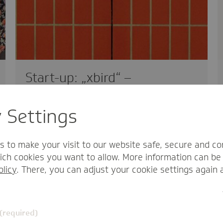
Start-up: „xbird“ –
Krankheiten früh erkennen
y Settings
innovativ
07.09.2016
Dieser Beitrag ist Teil des Start-up-
s to make your visit to our website safe, secure and co
Features von Wir Techniker im Rahmen
ch cookies you want to allow. More information can be 
der Health-i-Initiative von der…
olicy
. There, you can adjust your cookie settings again 
 (required)
Redaktion