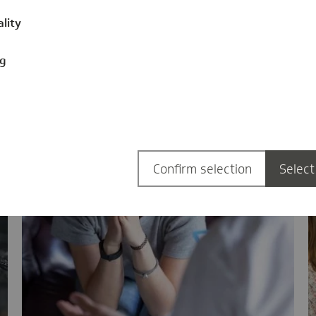
ality
ng
Confirm selection
Select