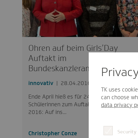
Ohren auf beim Girls’Day
Auftakt im
Bundeskanzleramt
Privac
innovativ
28.04.2016
TK uses cookie
Ende April hieß es für 24 Berliner
can choose whi
Schülerinnen zum Auftakt des Girls'Day
data privacy p
2016: Auf ins…
Security
Christopher Conze