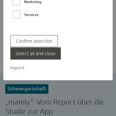
Marketing
Services
Confirm selection
Nicole Battenfeld
Select all and close
Imprint
App
Digitalisierung
Schwangerschaft
„mamly“: Vom Report über die
Studie zur App