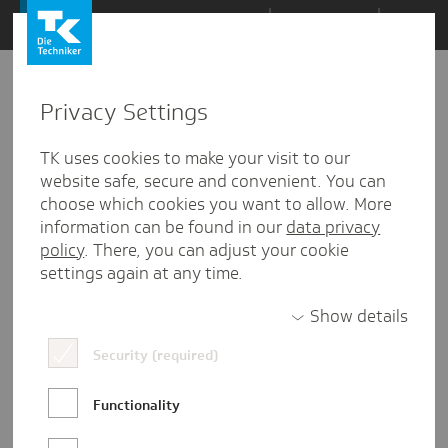
Zum
Themen
Inhalt
springen
Privacy Settings
Zu
Mail
15.07.2022
den
TK uses cookies to make your visit to our
Kommentaren
website safe, secure and convenient. You can
choose which cookies you want to allow. More
information can be found in our
data privacy
policy
. There, you can adjust your cookie
settings again at any time.
Show details
Security (required)
Functionality