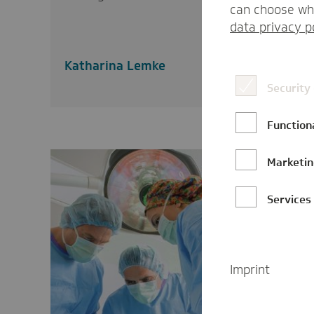
can choose whi
data privacy p
Katharina Lemke
Security
Function
Marketi
Services
Imprint