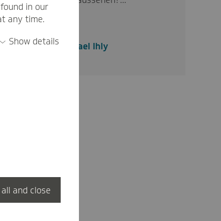
eine neue Lösung aussehen?…
found in our
at any time.
Show details
Michael Ihly
 all and close