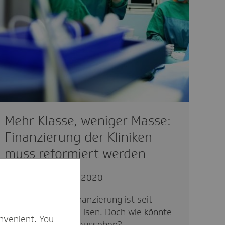
Mehr Klasse, weniger Masse:
Finanzierung der Kliniken
muss reformiert werden
politisch
12.09.2020
Die Krankenhausfinanzierung ist seit
Jahren ein heißes Eisen. Doch wie könnte
nvenient. You