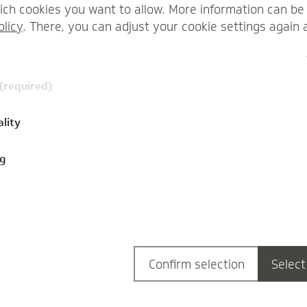
Verwaltungsrat der TK und Mitglied des
ch cookies you want to allow. More information can be 
Finanzausschusses. Im Interview erläutert
olicy
. There, you can adjust your cookie settings again 
er,…
Kerstin Grießmeier
 (required)
ality
ng
Confirm selection
Select