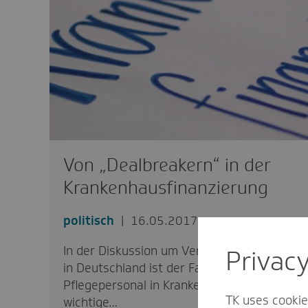
Von „Dealbreakern“ in der
Kranken­haus­fi­nan­zierung
politisch
16.05.2017
In der Diskussion um Versorgungsqualität
Privac
in Deutschland ist der Faktor
Pflegepersonal in Krankenhäusern eine
TK uses cookie
wichtige…