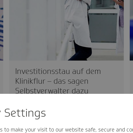
Investitionsstau auf dem
Klinikflur – das sagen
Selbstverwalter dazu
politisch
14.12.2018
y Settings
Joachim Feldmann ist
Arbeitgebervertreter im
s to make your visit to our website safe, secure and co