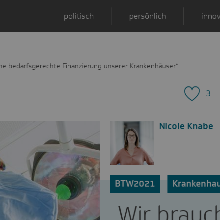
politisch
persönlich
innov
ine bedarfsgerechte Finanzierung unserer Krankenhäuser“
3
Nicole Knabe
BTW2021
Krankenhau
„Wir brauc