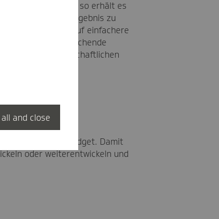
gehende Leistungen, so erhält es
ng. Dies würde im Ergebnis zu
 Land können sich auf einfachere
 die auch die entsprechende
Bedeutung des wirtschaftlichen
 all and close
der mit deutlich
aus dem Qualitätsbudget. Damit
ickeln oder weiterentwickeln und