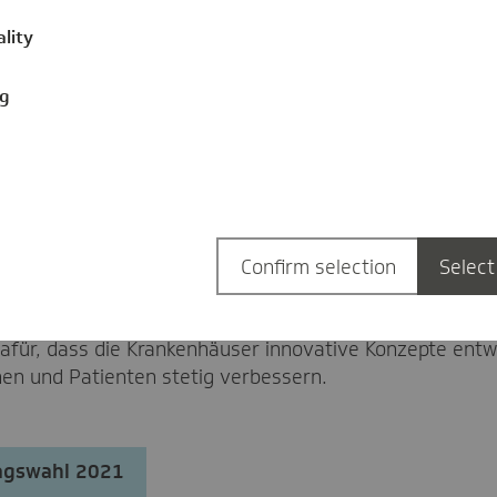
e fest. Erbringt ein Haus über diese Kriterien hinaus
ality
 besteht für die Kostenträger keine Pflicht zur Vergütu
der Krankenhäuser führen. Kleine Krankenhäuser auf dem
uchsvolle Operationen finden nur in den Häusern statt,
ng
n auch die Patientinnen und Patienten, weil damit die 
 und die Qualität eine größere Rolle spielt.
modul ausgestaltet?
Confirm selection
Select
dass sie Patientinnen und Patienten besonders schnell o
en behandelt haben, erhalten einen finanziellen Bonus 
 dafür, dass die Krankenhäuser innovative Konzepte entw
nen und Patienten stetig verbessern.
agswahl 2021