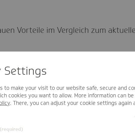
uen Vorteile im Vergleich zum aktuell
er anderem Kliniken im ländlichen Raum sowie Häuser m
ützen, die bedarfsnotwenig für die Versorgung der Mens
y Settings
i der Kostendeckung haben. Bedarfsnotwendigen Kranke
ges Budget für ihre Vorhaltekosten – ihre Fixkosten – za
adurch nehmen wir diesen Häusern den Druck, aus finanz
s to make your visit to our website safe, secure and co
en vorzunehmen.
ch cookies you want to allow. More information can be 
olicy
. There, you can adjust your cookie settings again 
r die Krankenhäuser?
 (required)
hausplanung bedarfsnotwendig, so legt das Land hausin