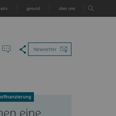
ativ
gesund
über uns
Zu
Mail
Newsletter
den
Kommentaren
sfinanzierung
hen eine