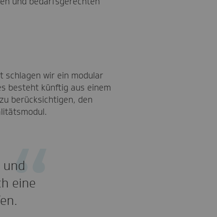
nten und bedarfsgerechten
et schlagen wir ein modular
s besteht künftig aus einem
zu berücksichtigen, den
litätsmodul.
n und
h eine
en.