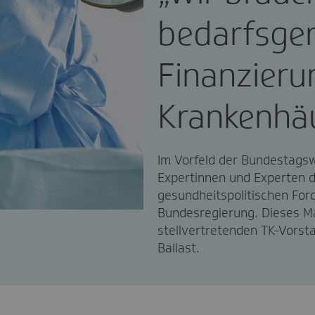
bedarfsge
Finanzieru
Krankenhä
Im Vorfeld der Bundestags
Expertinnen und Experten 
gesundheitspolitischen For
Bundesregierung. Dieses M
stellvertretenden TK-Vors
Ballast.