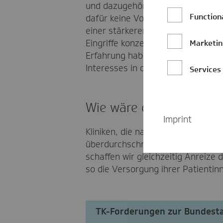
und dazugehörige Leistungskomplex
Function
dafür keine Vorhaltekosten und es
einer stärkeren Spezialisierung 
Eingriffe konzentrieren und anspr
Marketi
Erfahrung haben. Davon profitiere
Interesses in den Hintergrund tritt
Services
Wie wäre das Qualitäts
Imprint
Kliniken, die nachweisen können, 
überdurchschnittlichen Ergebniss
schaffen wir gleichzeitig Anreize
so die Versorgung ihrer Patientin
TK-Forderungen zur Bundest