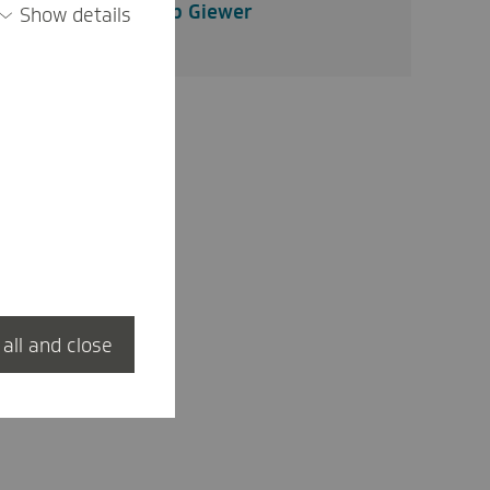
Philip Giewer
Show details
 all and close