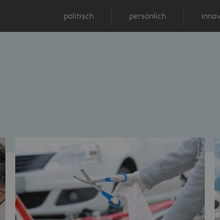
politisch
persönlich
innov