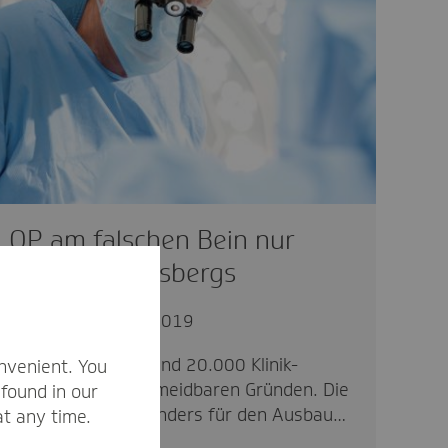
OP am falschen Bein nur
Spitze des Eisbergs
gesund
15.05.2019
Jährlich sterben rund 20.000 Klinik-
nvenient. You
Patienten aus vermeidbaren Gründen. Die
found in our
TK setzt sich besonders für den Ausbau…
at any time.