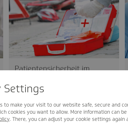
Patientensicherheit im
Rettungsdienst
y Settings
innovativ
18.06.2025
Fehler geschehen – auch im
s to make your visit to our website safe, secure and co
Rettungsdienst. Ein effektives Mittel, aus
ch cookies you want to allow. More information can be 
kritischen Ereignissen zu lernen und…
olicy
. There, you can adjust your cookie settings again 