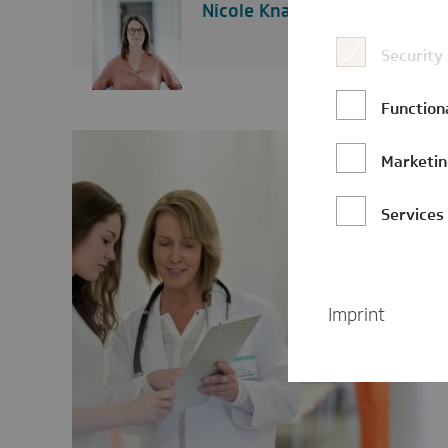
Nicole Knabe
Security
Function
Marketi
Services
Imprint