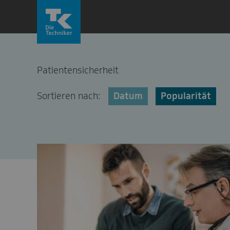
Zum
Inhalt
springen
Patientensicherheit
Sortieren nach:
Datum
Popularität