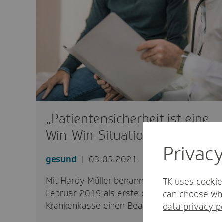
„Patientensicherheit ist eine
Win-Win-Situation“
Privac
gesund
03.05.2021
Mit Hardy Müller benannte die TK im
TK uses cookie
Februar 2019 als erste deutsche
can choose whi
Krankenkasse einen Beauftragten…
data privacy p