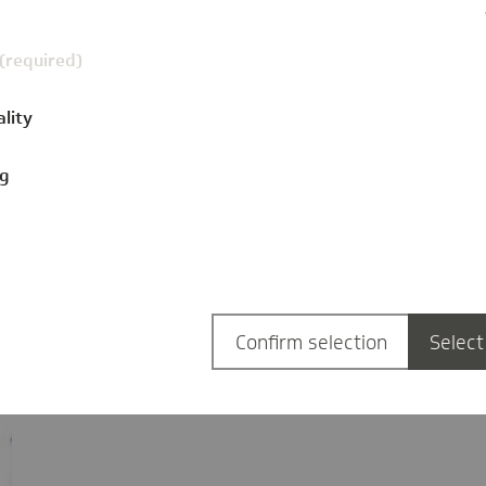
Denise Jacoby
 (required)
ality
ng
Confirm selection
Select