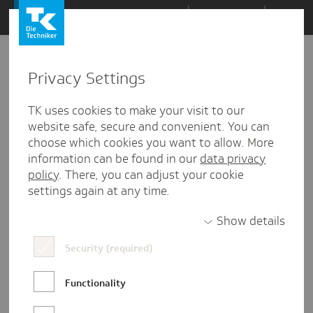
Zum
Themen
Inhalt
springen
Privacy Settings
Zu
Mail
148
16.11.2017
den
TK uses cookies to make your visit to our
Kommentaren
website safe, secure and convenient. You can
choose which cookies you want to allow. More
information can be found in our
data privacy
policy
. There, you can adjust your cookie
settings again at any time.
Show details
Security (required)
Functionality