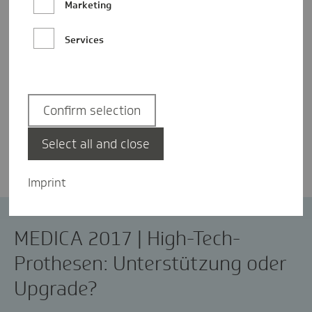
Marketing
Services
Confirm selection
Silvia Wirth
Select all and close
Imprint
MEDICA
Prothesen
MEDICA 2017 | High-Tech-
Prothesen: Unterstützung oder
Upgrade?