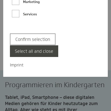
Marketing
Services
Confirm selection
Yvonne Wagner
Select all and close
Imprint
Digitalisierung
Medienkompetenz
Programmieren im Kindergarten
Tablet, iPad, Smartphone – diese digitalen
Medien gehören für Kinder heutzutage zum
Alltag. Aber wie steht es mit ihrer