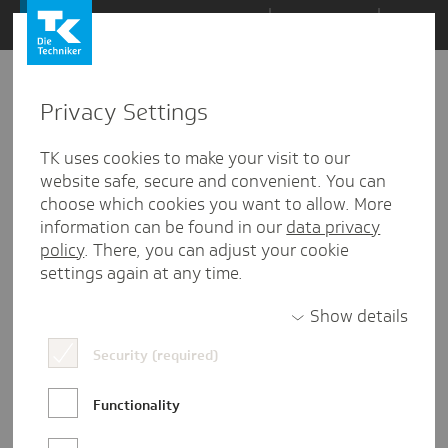
Zum
Themen
Inhalt
springen
Privacy Settings
Zu
Mail
233
31.01.2018
den
TK uses cookies to make your visit to our
Kommentaren
website safe, secure and convenient. You can
choose which cookies you want to allow. More
information can be found in our
data privacy
policy
. There, you can adjust your cookie
settings again at any time.
Show details
Security (required)
Functionality