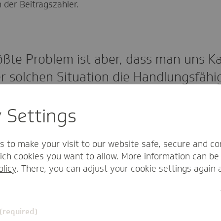
 der Beitragszahler.
ößte Problem ist aber, dass man uns Ka
r solchen Situation die Handlungsfähi
nkt, sich für die absehbaren Herausfo
y Settings
aufzustellen.
s to make your visit to our website safe, secure and co
ch cookies you want to allow. More information can be 
olicy
. There, you can adjust your cookie settings again 
icht genau für schwierige Situationen
ieren, inwiefern Kassen mit hohen Rücklagen in einer s
 (required)
Jetzt soll ein ad-hoc-Einzug die Lage für 2021 stabilis