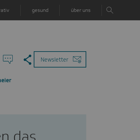
ativ
gesund
über uns
Zu
Mail
Newsletter
den
Kommentaren
meier
en das