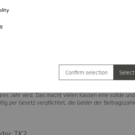
, löst es aber nicht. Einmal ausgespielt ist dieser Joke
ality
 werden dadurch die Kassen bestraft, die gut gewirtscha
 Das größte Problem ist aber, dass man uns Kassen in e
ich für die absehbaren Herausforderungen aufzustellen
ng
ren Zusatzbeitrag frei gestalten dürfen, die weniger a
ber für uns Krankenkassen ein zentrales Instrument für
Confirm selection
Select
ssen leeren und hohe Ausgaben zu erwarten sind. Genau
it vorhandenen Rücklagen nicht mehr planen können, de
res Jahr wird. Das macht vielen Kassen eine solide un
eitig per Gesetz verpflichtet, die Gelder der Beitragsz
 der TK?