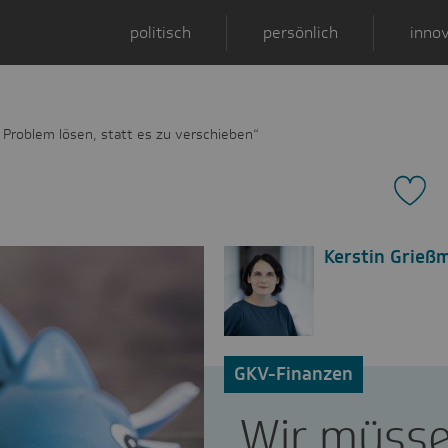
politisch
persönlich
innov
 Problem lösen, statt es zu verschieben“
Kerstin Grieß
GKV-Finanzen
„Wir müss