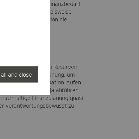
r weg – der erhöhte Finanzbedarf
ftet haben und beispielsweise
iner solchen Situation die
.
ls 0,8 Monatsausgaben Reserven
 eine solide Finanzplanung, um
 all and close
 in eine solche Situation laufen
nn wir müssen diese ja abführen.
d nachhaltige Finanzplanung quasi
ahler verantwortungsbewusst zu