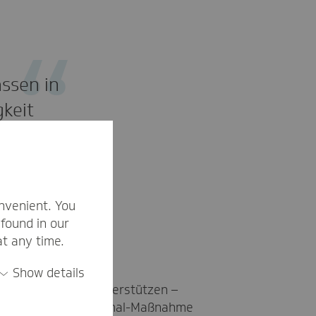
ssen in
gkeit
rderungen
nvenient. You
found in our
at any time.
 da?
Show details
olchen Situation unterstützen –
ieren. Eine solche Einmal-Maßnahme