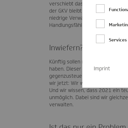
verschiebt das Problem jedoch nur
Function
der GKV bleibt aber. Gleichzeitig
niedrige Verwaltungskosten haben.
Handlungsfähigkeit einschränkt, s
Marketi
Services
Inwiefern?
Künftig sollen nur noch Kassen ih
Imprint
haben. Dieser Zusatzbeitrag ist a
gegenzusteuern, wenn sich die Ka
wir jetzt: Wir wissen, dass wir m
Und wir wissen, dass 2021 ein teu
unmöglich. Dabei sind wir gleichz
verwalten.
Ist das nur ein Problem