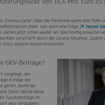
nzierungslücke von 16,6 Mrd. Euro zu 
ne „Corona-Lücke“, aber die Pandemie spielt eine Rolle u
undheitswesen stark, was auch eine Folge
teurer G
 ziehen jetzt schon wieder an. Gleichzeitig erwarten w
ebenfalls verschärft durch die Corona-Situation. Zude
h 2021 weitere Kosten entstehen.
ie GKV-Beiträge?
rf vorgelegt, der
räge in Folge der
ke gehen, damit die
wird. Denn: Würde diese
die Zusatzbeiträge im
sich also verdoppeln.