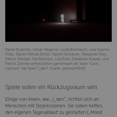
Daniel Budiman, Adrian Wegener, Linda Breitlauch, Julia Goerke-
Milde, Daniel Mikkula Scholl, Yasmin Schraven, Sebastian Frey,
Patrick Stengel, Kai Woitczyk, Lisa Erler, Sebastian Krause, und
Patrick Zimmer entwickelten gemeinsam als Team "Cave
Lighters" das Spiel "i_den". Quelle: gamesAHEAD
Spiele sollen ein Rückzugsraum sein
Einige von ihnen, wie „i_den“, richten sich an
Menschen mit Depressionen. Sie sollen helfen,
den eigenen Tagesablauf zu gestalten („Mood