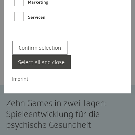
Marketing
Services
Confirm selection
Sophia Just
Select all and close
Imprint
eHealth
Games
Prävention
Zehn Games in zwei Tagen:
Spieleentwicklung für die
psychische Gesundheit