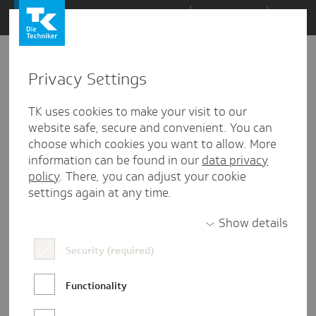
Zum
Themen
Inhalt
springen
Privacy Settings
Zu
Mail
18
02.06.2021
den
TK uses cookies to make your visit to our
Kommentaren
website safe, secure and convenient. You can
choose which cookies you want to allow. More
information can be found in our
data privacy
policy
. There, you can adjust your cookie
settings again at any time.
Show details
Security (required)
Functionality