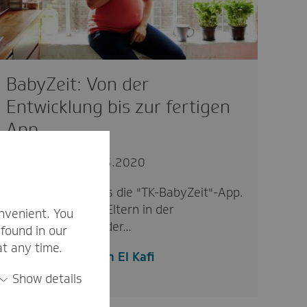
BabyZeit: Von der
Entwicklung bis zur fertigen
App
innovativ
27.05.2020
Seit Kurzem gibt es die "TK-BabyZeit"-App.
Sie soll werdende Eltern in der
nvenient. You
aufregenden Zeit der…
found in our
at any time.
Sarah El Kafi
Show details