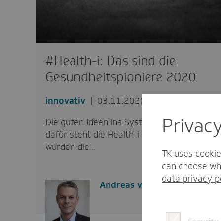
#Health-i: Das sind die
Gesundheitspioniere 2020
innovativ
03.11.2020
Privac
Die guten Ideen ins System bringen -
dafür steht die Health-i Initiative. Nun
wurden die…
TK uses cookie
can choose whi
data privacy p
Andreas von Münchow