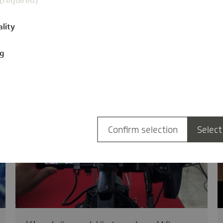
 (required)
ality
ng
Confirm selection
Select