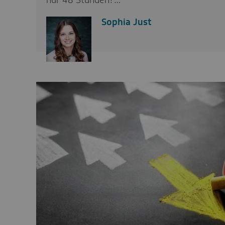
nur 48 Stunden?…
Sophia Just