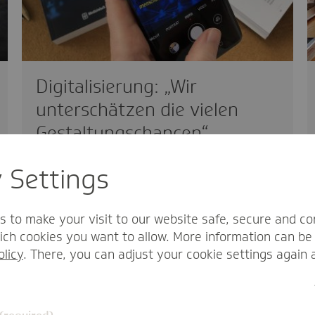
Digitalisierung: „Wir
unterschätzen die vielen
Gestaltungs­chancen“
politisch
30.06.2020
y Settings
Deutschland hat ab 1. Juli 2020 die EU-
Ratspräsidentschaft inne. Passend dazu
s to make your visit to our website safe, secure and co
erscheint nun das von…
ch cookies you want to allow. More information can be 
olicy
. There, you can adjust your cookie settings again 
Redaktion