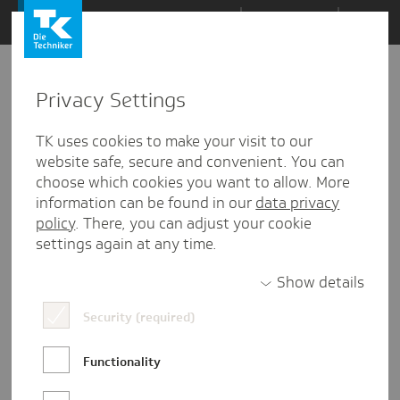
Zum
Themen
Inhalt
springen
Privacy Settings
Zu
Mail
6
03.11.2020
den
TK uses cookies to make your visit to our
Kommentaren
website safe, secure and convenient. You can
choose which cookies you want to allow. More
information can be found in our
data privacy
policy
. There, you can adjust your cookie
settings again at any time.
Show details
Security (required)
Functionality