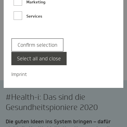
Marketing
Services
Confirm selection
Andreas von Münchow
Select all and close
Imprint
Digitalisierung
eHealth
Innovation
#Health-i: Das sind die
Gesundheitspioniere 2020
Die guten Ideen ins System bringen – dafür