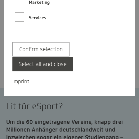
Marketing
Services
Confirm selection
Dr. Jens Baas
Select all and close
Imprint
eSport
Medienkompetenz
Fit für eSport?
Um die 60 eingetragene Vereine, knapp drei
Millionen Anhänger deutschlandweit und
inzwischen sogar ein eigener Studiengang –