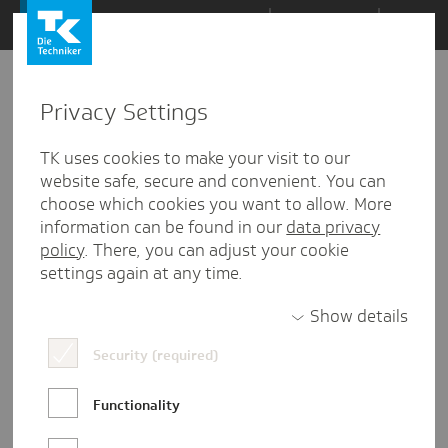
Zum
Themen
Inhalt
springen
Privacy Settings
Zu
Mail
1
22.10.2018
den
TK uses cookies to make your visit to our
Kommentaren
website safe, secure and convenient. You can
choose which cookies you want to allow. More
information can be found in our
data privacy
policy
. There, you can adjust your cookie
settings again at any time.
Show details
Security (required)
Functionality