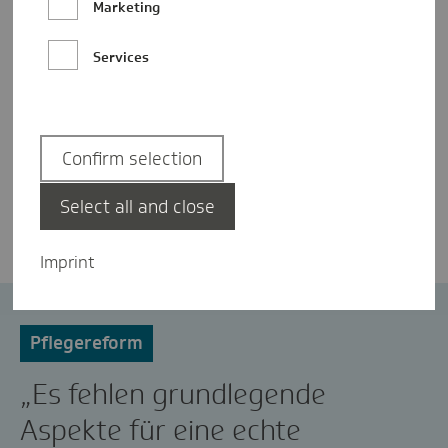
Marketing
Services
Confirm selection
Nicole Knabe
Select all and close
Imprint
BTW2021
Bundestagswahl
Pflegereform
„Es fehlen grundlegende
Aspekte für eine echte