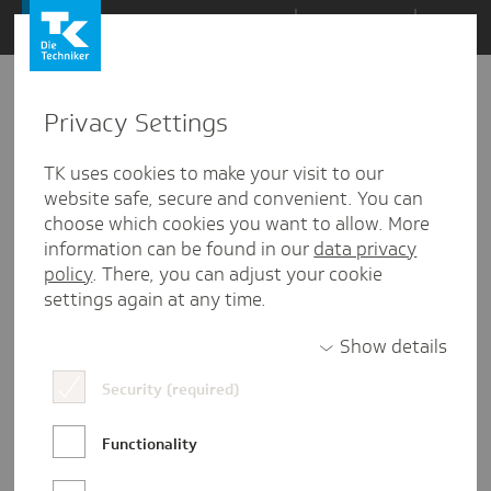
Zum
Themen
Inhalt
springen
Privacy Settings
Zu
Mail
4
17.08.2021
den
TK uses cookies to make your visit to our
Kommentaren
website safe, secure and convenient. You can
choose which cookies you want to allow. More
information can be found in our
data privacy
policy
. There, you can adjust your cookie
settings again at any time.
Show details
Security (required)
Functionality