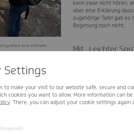
kann zwar nicht hören, w
aber eine Erklärung dazu
zugehörige Tafel gab es 
Begehung noch nicht.
tografiert eine Infotafel.
Mit „Leichter Spr
rum wichtig, dass sie in „Leichter Sprache“ verfasst wird
y Settings
iedlichsten Behinderungen zugänglich und erlebbar sein
a wiederum speziell auf Menschen im Rollstuhl“, sagt 
rlichen und/oder geistigen Behinderungen mit ihren Be
s to make your visit to our website safe, secure and co
ch cookies you want to allow. More information can be 
olicy
. There, you can adjust your cookie settings again 
ffner
 (required)
ekt den Kern von Selbsthilfe, wie Dr. Barbara Voß, Leite