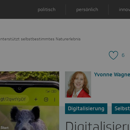
politisch
persönlich
innov
 unterstützt selbstbestimmtes Naturerlebnis
6
Yvonne Wagne
Digitalisierung
Selbst
Digitalisie