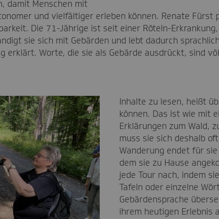
, damit Menschen mit
nomer und vielfältiger erleben können. Renate Fürst pr
rkeit. Die 71-Jährige ist seit einer Röteln-Erkrankung, 
ndigt sie sich mit Gebärden und lebt dadurch sprachlich
erklärt. Worte, die sie als Gebärde ausdrückt, sind völl
Inhalte zu lesen, heißt ü
können. Das ist wie mit 
Erklärungen zum Wald, z
muss sie sich deshalb of
Wanderung endet für sie
dem sie zu Hause angeko
jede Tour nach, indem sie
Tafeln oder einzelne Wört
Gebärdensprache überset
ihrem heutigen Erlebnis 