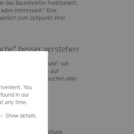
ie das Baumtelefon funktioniert,
 wäre interessant.“ Eine
nämlich zum Zeitpunkt ihrer
ache“ besser verstehen
. Die „Wildschweinroute“ soll
. „Oft ist der Fokus auf
Laura Ebert, „wir versuchen aber
dürfnissen bei der
nvenient. You
found in our
at any time.
Show details
rin der TK-Landesvertretung