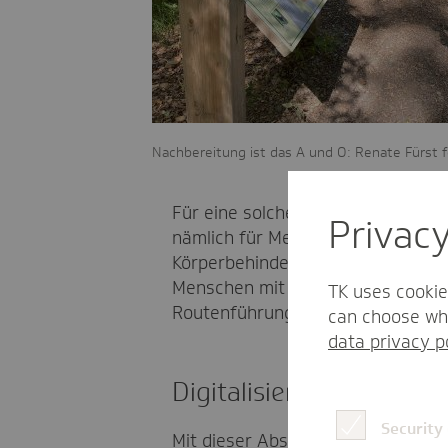
Nachbereitung ist das A und O: Renate Fürst fo
Für eine solche Tafel ist es wiede
Privac
nämlich für Menschen mit untersch
Körperbehinderung gerichtet und d
Menschen mit verschiedenen körpe
TK uses cookie
Routenführung einzubeziehen.“
can choose whi
data privacy p
Digitalisierung als Türö
Security
Mit dieser Absicht trifft das Proj