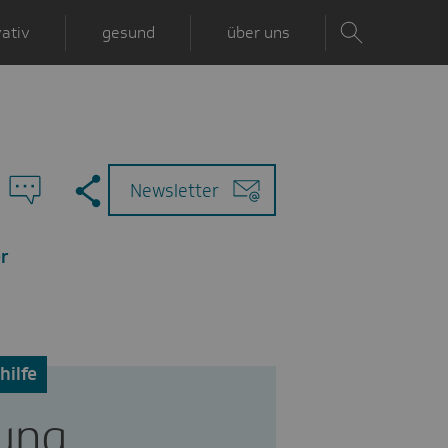
ativ
gesund
über uns
Zu
Mail
Newsletter
den
Kommentaren
r
hilfe
rung