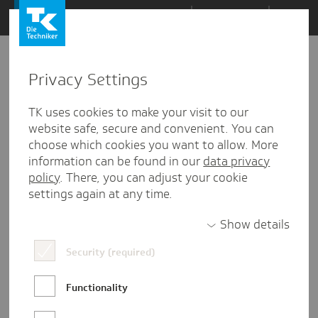
Zum
Themen
Inhalt
springen
Privacy Settings
Zu
Mail
12
08.08.2023
den
TK uses cookies to make your visit to our
Kommentaren
website safe, secure and convenient. You can
choose which cookies you want to allow. More
information can be found in our
data privacy
policy
. There, you can adjust your cookie
settings again at any time.
Show details
Security (required)
Functionality