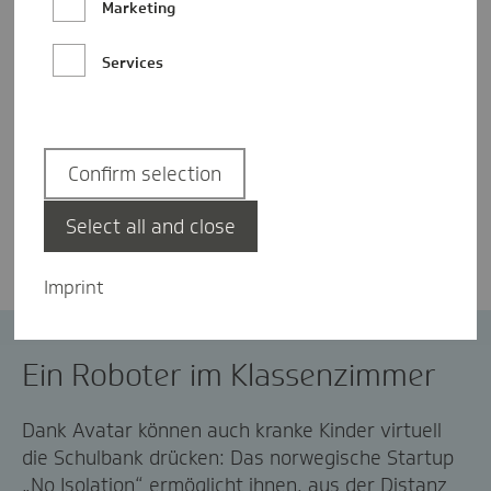
Marketing
Services
Confirm selection
Cornelia Benzing
Select all and close
Imprint
Avatar
Digitalisierung
Ein Roboter im Klassenzimmer
Dank Avatar können auch kranke Kinder virtuell
die Schulbank drücken: Das norwegische Startup
„No Isolation“ ermöglicht ihnen, aus der Distanz