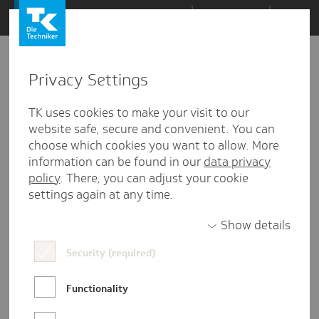
Zum
Themen
Inhalt
springen
Privacy Settings
Zu
Mail
10
06.03.2024
den
TK uses cookies to make your visit to our
Kommentaren
website safe, secure and convenient. You can
choose which cookies you want to allow. More
information can be found in our
data privacy
policy
. There, you can adjust your cookie
settings again at any time.
Show details
Security (required)
Functionality