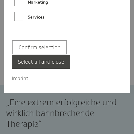
Marketing
Services
Confirm selection
Dr. Ghainsom Kom
Select all and close
Imprint
Gentherapie
„Eine extrem erfolgreiche und
wirklich bahnbrechende
Therapie“