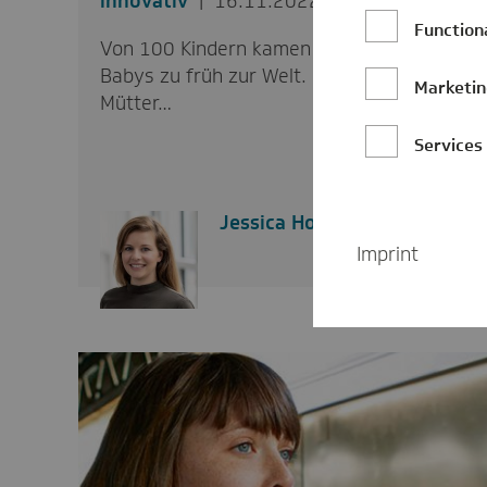
innovativ
16.11.2022
Function
Von 100 Kindern kamen 2021 sechs
Babys zu früh zur Welt. Oft können die
Marketi
Mütter…
Services
Jessica Hoffmann
Imprint