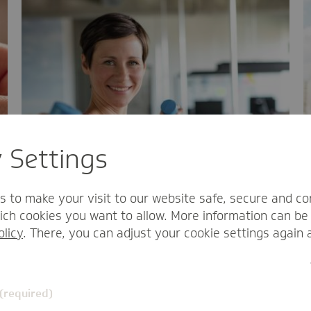
y Settings
s to make your visit to our website safe, secure and co
ch cookies you want to allow. More information can be 
olicy
. There, you can adjust your cookie settings again 
TK-Bewegungsstudie: „Gäbe
es eine Pille, die das vereint,
 (required)
würde jeder sie kaufen