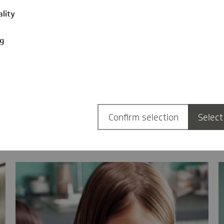
wollen“
ality
gesund
02.12.2022
ng
Bewegung ist essenziell für unsere
Gesundheit. Um positive Effekte zu
erzielen, ist gar kein stundenlanges…
Jessica Hoffmann
Confirm selection
Select