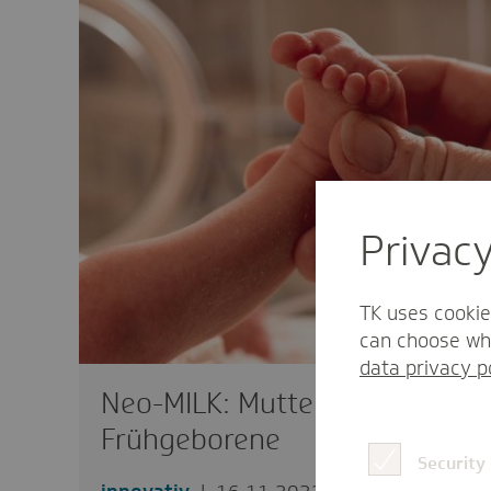
Privac
TK uses cookie
can choose whi
data privacy p
Neo-MILK: Muttermilch für
Frühgeborene
Security