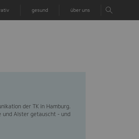
ativ
gesund
über uns
nikation der TK in Hamburg.
 und Alster getauscht - und