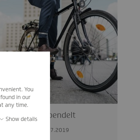
nvenient. You
found in our
at any time.
Herr Nowas pendelt
Show details
persönlich
10.07.2019