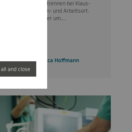
Fast 60 Kilometer trennen bei Klaus-
Dieter Nowas Wohn- und Arbeitsort.
Schon lange setzt er um,…
Jessica Hoffmann
 all and close