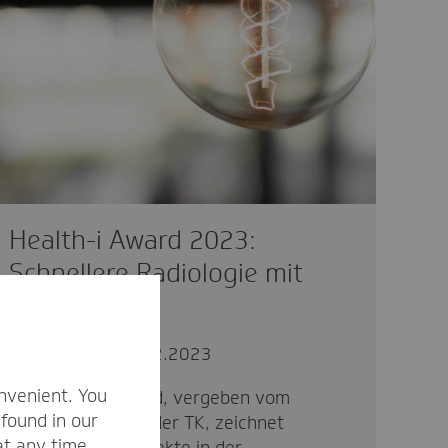
Health-i Award 2023:
Schnellere Radiologie mit
RadioReport
innovativ
13.12.2023
nvenient. You
Der Health-i Award, vergeben vom
found in our
Handelsblatt und der TK, zeichnet
at any time.