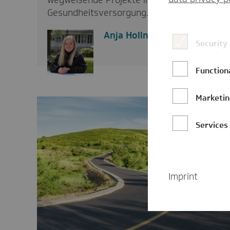
wegweisende Projekte in der
Gesundheitsversorgung…
Anja Hollnack
Security
Function
Marketi
Services
Imprint