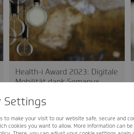
Health-i Award 2023: Digitale
Mobilität dank Semanux
innovativ
04.01.2024
y Settings
Das Start-up Semanux ermöglicht
Menschen mit starken körperlichen
s to make your visit to our website safe, secure and co
Einschränkungen dennoch selbstständig
ch cookies you want to allow. More information can be 
ihren Computer zu bedienen.…
olicy
. There, you can adjust your cookie settings again 