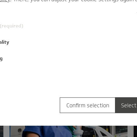
Anja Hollnack
 (required)
ality
ng
Confirm selection
Select