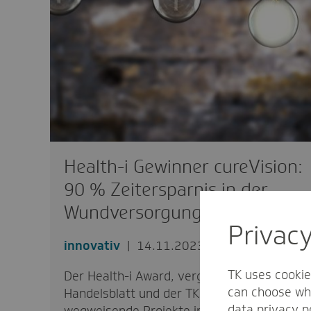
Health-i Gewinner cureVision:
90 % Zeitersparnis in der
Wundversorgung
Privac
innovativ
14.11.2023
TK uses cookie
Der Health-i Award, vergeben vom
can choose whi
Handelsblatt und der TK, zeichnet
data privacy p