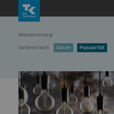
Zum
Inhalt
springen
#besserversorgt
Sortieren nach:
Datum
Popularität