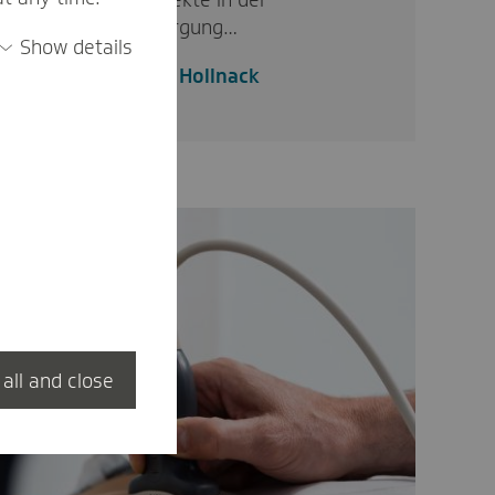
wegweisende Projekte in der
Gesundheitsversorgung…
Show details
Anja Hollnack
 all and close