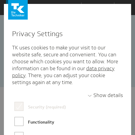
Zum
Themen
Inhalt
springen
Privacy Settings
Big Data
3 Artikel in dieser Kategorie enthalten
TK uses cookies to make your visit to our
website safe, secure and convenient. You can
Sortieren nach:
Datum
Popularität
choose which cookies you want to allow. More
information can be found in our
data privacy
policy
. There, you can adjust your cookie
settings again at any time.
Show details
Security (required)
Functionality